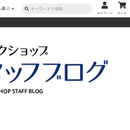
ら選ぶ
マイページ
カート
ーク
ポプラ
ニヤトー
Y用品
コンテンツ
姉妹サイト
米栂
杉
然塗料
自慢の作品
オーダー家具
具金物
木材の性質および価格帯チャート
澄
集成材
ゴム（集成材のみ）
メルクシパイン（集成材
もくもく通信
m3PRODUCT
のみ）
DIYコンテスト
法人取引
メンピサン
ビーチ
作品写真募集
ケヤキ
ユーカリ
木材辞典
栓
楡
木材用語辞典
メラン
モンキーポッド
アカシア
金物マニュアル
お買い物