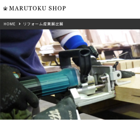
HOME
リフォーム産業展出展
ウォール
フリーカット
米タモ/
無垢材フリーカ
ュ
集成材フリーカ
桧
複数種類の注文
べニア・ランバ
ノースパ
Wood Type
成材のみ
Jパネル
クルミ
木材の種類から選ぶ
低圧メラニン
Category
ゼブラ
ピーラー
カテゴリから選ぶ
会社概要
山桜