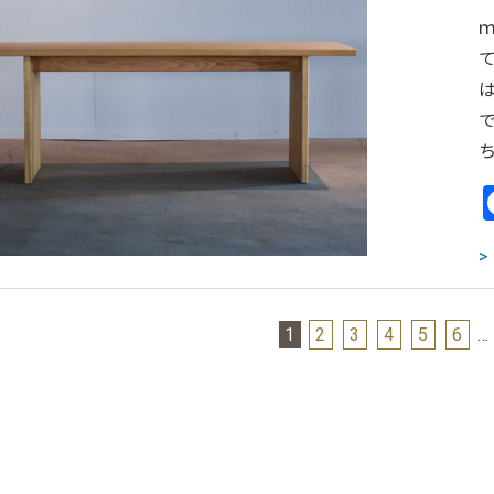
ｍ
1
2
3
4
5
6
…