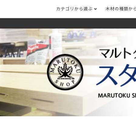
カテゴリから選ぶ
木材の種類か
ナット
タモ
ナラ・ホワイトオ
長さカット
その他木材
DI
ホワイトアッシ
メープル
ブラックチェリー
ット
集成材フリー板
テーブル脚
自
ット
床材
家
カバ桜・バーチ
ラジアタパイン（
木口テープ
のみ）
ー材／有孔ボード
木材サンプル
イン/赤松（集
マホガニー
チーク
）
端材詰め合わせ
栗
レッドオーク
オリジナル商品
ウエンジ
ブビンガ
アウトレット天板
（米松）
サペリ
赤ラワン(レッド
無垢一枚板
ティ)
低圧メラミン（心材：パ