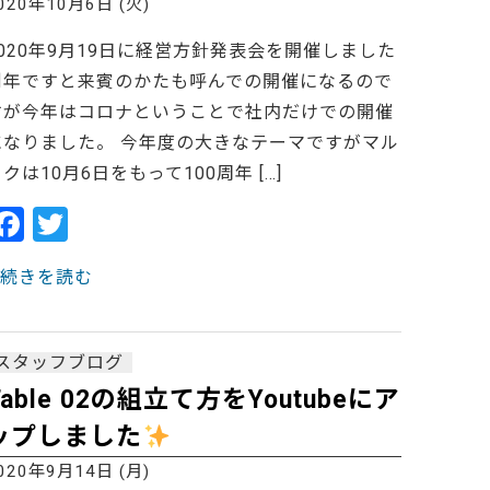
o
020年10月6日 (火)
k
2020年9月19日に経営方針発表会を開催しました
例年ですと来賓のかたも呼んでの開催になるので
すが今年はコロナということで社内だけでの開催
になりました。 今年度の大きなテーマですがマル
クは10月6日をもって100周年 […]
F
T
a
w
> 続きを読む
c
itt
e
er
b
スタッフブログ
o
Table 02の組立て方をYoutubeにア
o
ップしました
k
020年9月14日 (月)