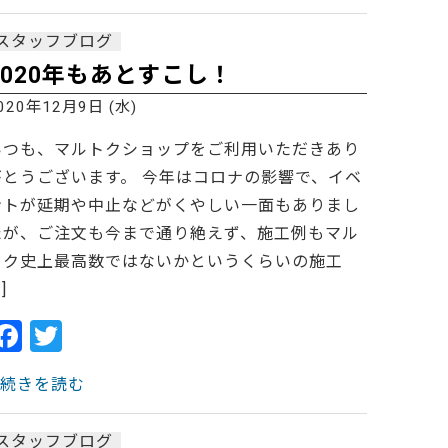
c
itt
e
er
スタッフブログ
b
2020年もあとすこし！
o
020年12月9日 (水)
o
いつも、マルトクショップをご利用いただきあり
k
がとうございます。 今年はコロナの影響で、イベ
ントが延期や中止などがくやしい一面もありまし
たが、ご注文も今まで通り絶えず、施工例もマル
トク史上最高数ではないかというくらいの施工
…]
F
T
a
w
> 続きを読む
c
itt
e
er
スタッフブログ