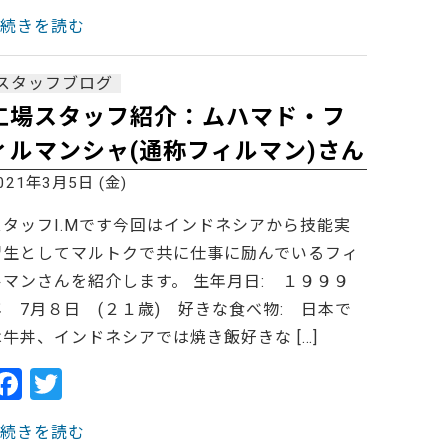
a
w
> 続きを読む
c
itt
e
er
スタッフブログ
b
工場スタッフ紹介：ムハマド・フ
o
ィルマンシャ(通称フィルマン)さん
o
021年3月5日 (金)
k
スタッフI.Mです今回はインドネシアから技能実
習生としてマルトクで共に仕事に励んでいるフィ
ルマンさんを紹介します。 生年月日: １９９９
年 7月８日 (２１歳) 好きな食べ物: 日本で
は牛丼、インドネシアでは焼き飯好きな […]
F
T
a
w
> 続きを読む