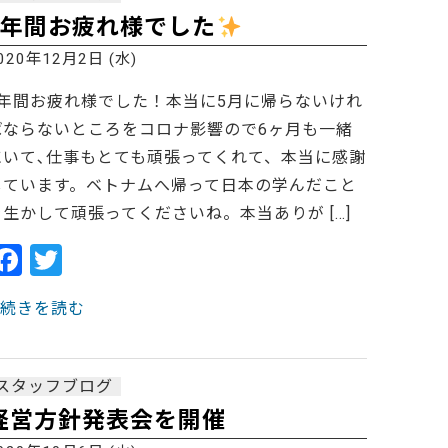
b
3年間お疲れ様でした
o
020年12月2日 (水)
o
3年間お疲れ様でした！本当に5月に帰らないけれ
k
ばならないところをコロナ影響ので6ヶ月も一緒
にいて､仕事もとても頑張ってくれて、本当に感謝
しています。ベトナムへ帰って日本の学んだこと
を生かして頑張ってくださいね。本当ありが […]
F
T
a
w
> 続きを読む
c
itt
e
er
b
スタッフブログ
o
経営方針発表会を開催