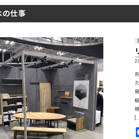
ーティクルボード)
木の仕事
2
[