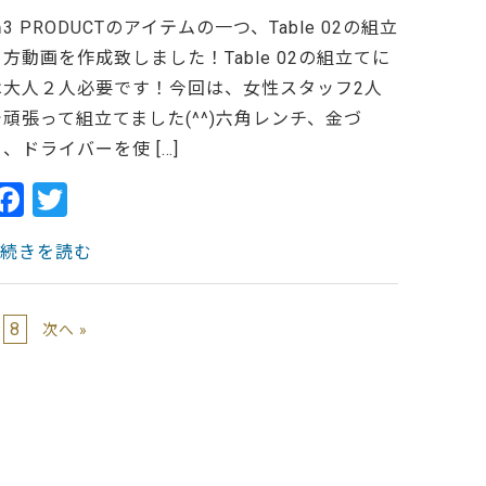
3 PRODUCTのアイテムの一つ、Table 02の組立
て方動画を作成致しました！Table 02の組立てに
は大人２人必要です！今回は、女性スタッフ2人
で頑張って組立てました(^^)六角レンチ、金づ
ち、ドライバーを使 […]
F
T
a
w
> 続きを読む
c
itt
e
er
b
8
次へ »
o
o
k