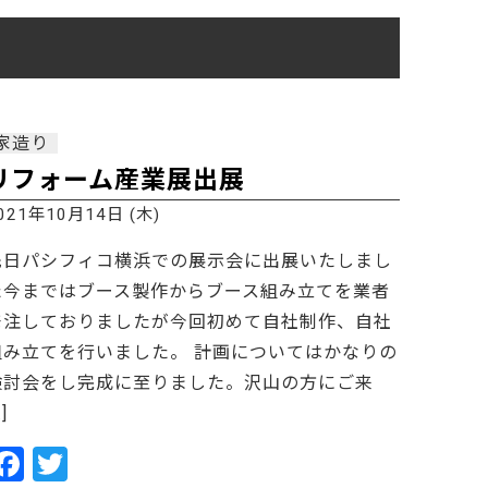
ご利用ガイド
よくあるご質問
カートシステムが動作しないお客様へ
パスワード再発行
家造り
FAX注文用紙
リフォーム産業展出展
問合せ
021年10月14日 (木)
先日パシフィコ横浜での展示会に出展いたしまし
た今まではブース製作からブース組み立てを業者
発注しておりましたが今回初めて自社制作、自社
組み立てを行いました。 計画についてはかなりの
検討会をし完成に至りました。沢山の方にご来
…]
F
T