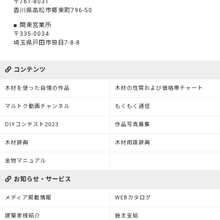
〒761-8031
香川県高松市郷東町796-50
関東営業所
〒335-0034
埼玉県戸田市笹目7-8-8
コンテンツ
木材を使った自慢の作品
木材の性質および価格帯チャート
マルトク動画チャンネル
もくもく通信
DIYコンテスト2023
作品写真募集
木材辞典
木材用語辞典
金物マニュアル
お知らせ・サービス
メディア掲載情報
WEBカタログ
建築家様紹介
施主支給