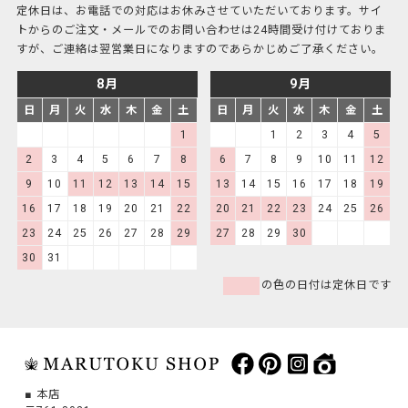
定休日は、お電話での対応はお休みさせていただいております。サイ
トからのご注文・メールでのお問い合わせは24時間受け付けておりま
すが、ご連絡は翌営業日になりますのであらかじめご了承ください。
8月
9月
日
月
火
水
木
金
土
日
月
火
水
木
金
土
1
1
2
3
4
5
2
3
4
5
6
7
8
6
7
8
9
10
11
12
9
10
11
12
13
14
15
13
14
15
16
17
18
19
16
17
18
19
20
21
22
20
21
22
23
24
25
26
23
24
25
26
27
28
29
27
28
29
30
30
31
の色の日付は定休日です
本店