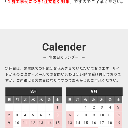
「
１施工事例につき1注文割引対象
」ですのでご了承ください。
Calender
営業日カレンダー
定休日は、お電話での対応はお休みさせていただいております。サイ
トからのご注文・メールでのお問い合わせは24時間受け付けておりま
すが、ご連絡は翌営業日になりますのであらかじめご了承ください。
8月
9月
日
月
火
水
木
金
土
日
月
火
水
木
金
土
1
1
2
3
4
5
2
3
4
5
6
7
8
6
7
8
9
10
11
12
9
10
11
12
13
14
15
13
14
15
16
17
18
19