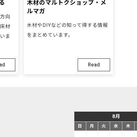
る
木材のマルトクショップ・メ
ルマガ
方向
木材やDIYなどの知って得する情報
床材
をまとめています。
いま
ad
Read
8月
日
月
火
水
木