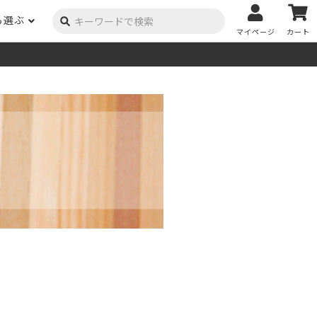
ら選ぶ
マイページ
カート
ーク
ポプラ
ニヤトー
Y用品
コンテンツ
姉妹サイト
米栂
杉
然塗料
自慢の作品
オーダー家具
具金物
木材の性質および価格帯チャート
澄
集成材
ゴム（集成材のみ）
メルクシパイン（集成材
もくもく通信
m3PRODUCT
のみ）
DIYコンテスト
法人取引
メンピサン
ビーチ
作品写真募集
ケヤキ
ユーカリ
木材辞典
栓
楡
木材用語辞典
メラン
モンキーポッド
アカシア
金物マニュアル
お買い物