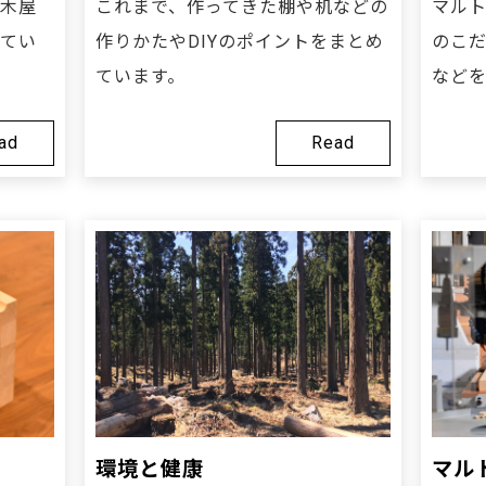
木屋
これまで、作ってきた棚や机などの
マル
てい
作りかたやDIYのポイントをまとめ
のこ
ています。
など
ad
Read
環境と健康
マル