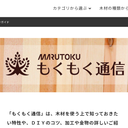
カテゴリから選ぶ
木材の種類か
全ガイド
ナット
タモ
ナラ・ホワイトオ
長さカット
その他木材
DI
ホワイトアッシ
メープル
ブラックチェリー
ット
集成材フリー板
テーブル脚
自
ット
床材
家
カバ桜・バーチ
ラジアタパイン（
木口テープ
のみ）
ー材／有孔ボード
木材サンプル
イン/赤松（集
マホガニー
チーク
）
端材詰め合わせ
栗
レッドオーク
オリジナル商品
ウエンジ
ブビンガ
アウトレット天板
（米松）
サペリ
赤ラワン(レッド
無垢一枚板
「もくもく通信」は、木材を使う上で知っておきた
ティ)
い特性や、ＤＩＹのコツ、加工や金物の詳しいご紹
低圧メラミン（心材：パ