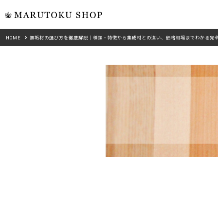
HOME
無垢材の選び方を徹底解説｜種類・特徴から集成材との違い、価格相場までわかる完
ウォール
フリーカット
米タモ/
無垢材フリーカ
ュ
集成材フリーカ
桧
複数種類の注文
べニア・ランバ
ノースパ
Wood Type
成材のみ
Jパネル
クルミ
木材の種類から選ぶ
低圧メラニン
Category
ゼブラ
ピーラー
カテゴリから選ぶ
会社概要
山桜