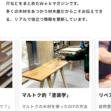
ーティクルボード)
介などをまとめたＷｅｂマガジンです。
多くの木材をあつかう材木屋だからこそお伝えでき
る、リアルで役立つ情報を更新しています。
マルトク的「塗装学」
リペ
て？」
マルトクの木材を使ったDIYの方法
自然