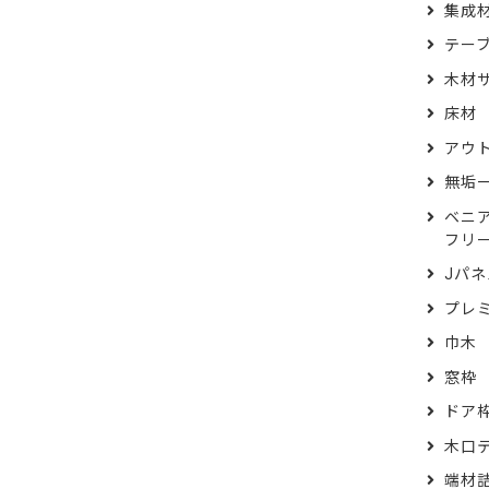
栓
集成
FAX注文用紙
テー
問合せ
木材
モンキー
ド
床材
アウ
無垢
ベニ
フリ
Jパネ
プレ
巾木
窓枠
ドア
木口
端材