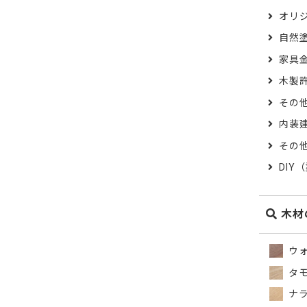
オリ
自然
家具
木製
その
内装
その
DIY
木材
ウォ
タ
ナラ