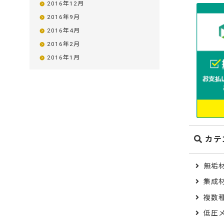
2016年12月
自慢の作品
松）
2016年9月
木材の性質およ
Category
2016年4月
山桜
もくもく通信
2016年2月
Wood Type
カテゴリから選ぶ
2016年1月
DIYコンテスト
作品写真募集
木材の種類から選ぶ
ポプラ
木材辞典
木材用語辞典
米栂
金物マニュアル
カテ
お買い物
ゴム（集
のみ）
ご利用ガイド
無垢
集成
よくあるご質問
メンピサ
複数
カートシステム
ケヤキ
低圧
パスワード再発