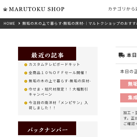
カテゴリから
HOME
無垢の木の上で暮らす-無垢の床材-｜マルトクショップのおすす
ウォール
フリーカット
ト
無垢材フリーカ
米タモ/
本日
集成材フリーカ
イトアッ
カスタムテレビボードキット
複数種類の注文
桧
本日の
全商品１０％ＯＦＦセール開催！
べニア・ランバ
無垢の木の上で暮らす-無垢の床材-
無
Jパネル
巾せま・短尺材限定！！大幅割引
ノースパ
キャンペーン
ン/赤松
集
低圧メラニン
今注目の南洋材「メンピサン」入
成材のみ
荷しました！！
加工・
クルミ
す。正
ご確認
ゼブラ
コンテンツ
ピーラー