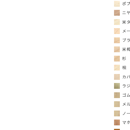
ポ
ニ
米タ
メ
ブラ
米
杉
桧
カバ
ラジ
ゴム
メル
ノー
マ