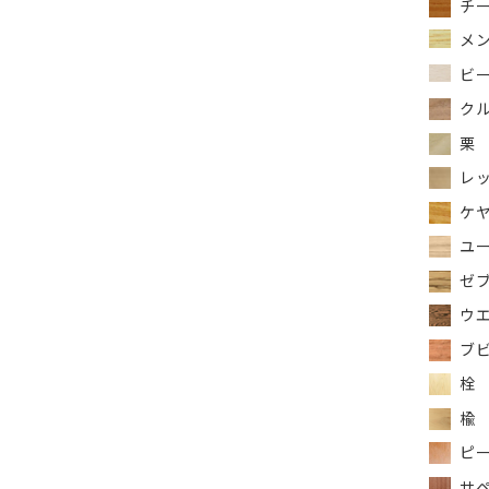
チ
メ
ビー
ク
栗
レッ
ケ
ユ
ゼ
ウ
ブ
栓
楡
ピー
サ