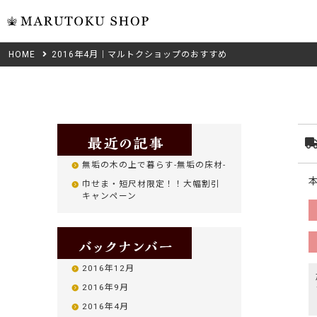
HOME
2016年4月｜マルトクショップのおすすめ
ウォール
フリーカット
米タモ/
無垢材フリーカ
ュ
集成材フリーカ
桧
複数種類の注文
無垢の木の上で暮らす-無垢の床材-
べニア・ランバ
ノースパ
巾せま・短尺材限定！！大幅割引
成材のみ
キャンペーン
Jパネル
クルミ
低圧メラニン
Category
ゼブラ
2016年12月
ピーラー
カテゴリから選ぶ
2016年9月
会社概要
Wood Type
2016年4月
山桜