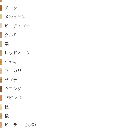
チーク
メンピサン
ビーチ・ブナ
クルミ
栗
レッドオーク
ケヤキ
ユーカリ
ゼブラ
ウエンジ
ブビンガ
栓
楡
ピーラー（米松）