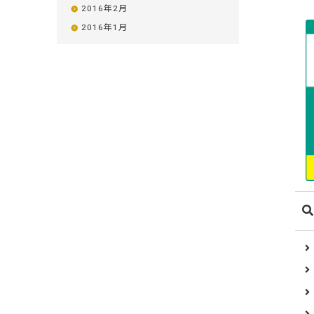
2016年2月
2016年1月
木材の種類から選ぶ
ポプラ
米栂
ゴム（集
メンピサ
ケヤキ
栓
モンキー