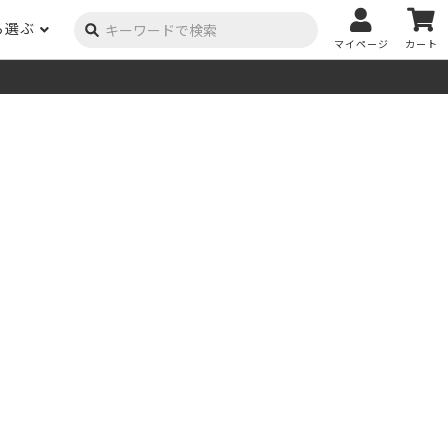
ら選ぶ
マイページ
カート
ーク
ポプラ
ニヤトー
Y用品
コンテンツ
姉妹サイト
米栂
杉
然塗料
自慢の作品
オーダー家具
具金物
木材の性質および価格帯チャート
澄
集成材
ゴム（集成材のみ）
メルクシパイン（集成材
もくもく通信
m3PRODUCT
のみ）
DIYコンテスト
法人取引
メンピサン
ビーチ
作品写真募集
ケヤキ
ユーカリ
木材辞典
栓
楡
木材用語辞典
メラン
モンキーポッド
アカシア
金物マニュアル
お買い物
タモ
ナラ・ホワイトオーク