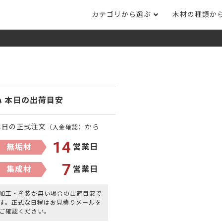
カテゴリから選ぶ
木材の種類か
ナット
タモ
ナラ・ホワイトオ
長さカット
その他木材
DI
ホワイトアッシ
メープル
ブラックチェリー
ット
集成材フリー板
テーブル脚
自
ット
床材
家
カバ桜・バーチ
ラジアタパイン（
本日の出荷目安
木口テープ
のみ）
ー材／有孔ボード
木材サンプル
イン/赤松（集
マホガニー
チーク
本日の正式注文
から
（入金確認）
）
端材詰め合わせ
14
無垢材
営業日
栗
レッドオーク
オリジナル商品
7
集成材
営業日
ウエンジ
ブビンガ
アウトレット天板
（米松）
サペリ
赤ラワン(レッド
無垢一枚板
加工・塗装が無い場合の出荷目安で
ティ)
す。正式な日程はお見積りメールを
ご確認ください。
低圧メラミン（心材：パ
ウォールナット