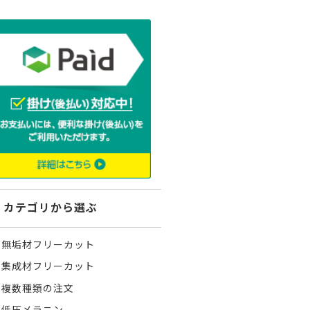
ーティクルボード)
ニヤトー
米タモ/ホワイト
ュ
杉
桧
成材のみ）
メルクシパイン（集成材
ノースパイン/赤
のみ）
成材のみ）
ン
ビーチ
クルミ
ユーカリ
ゼブラ
楡
ピーラー（米松）
カテゴリから選ぶ
ポッド
アカシア
山桜
無垢材フリーカット
集成材フリーカット
複数種類の注文