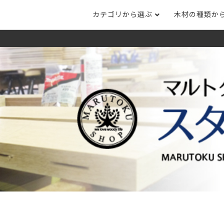
カテゴリから選ぶ
木材の種類か
ナット
タモ
ナラ・ホワイトオ
長さカット
その他木材
DI
ホワイトアッシ
メープル
ブラックチェリー
ット
集成材フリー板
テーブル脚
自
ット
床材
家
カバ桜・バーチ
ラジアタパイン（
木口テープ
のみ）
ー材／有孔ボード
木材サンプル
イン/赤松（集
マホガニー
チーク
）
端材詰め合わせ
栗
レッドオーク
オリジナル商品
ウエンジ
ブビンガ
アウトレット天板
（米松）
サペリ
赤ラワン(レッド
無垢一枚板
ティ)
低圧メラミン（心材：パ