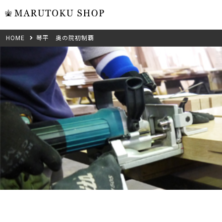
HOME
琴平 奥の院初制覇
ウォール
フリーカット
米タモ/
無垢材フリーカ
ュ
集成材フリーカ
桧
複数種類の注文
べニア・ランバ
ノースパ
Wood Type
成材のみ
Jパネル
クルミ
木材の種類から選ぶ
低圧メラニン
Category
ゼブラ
ピーラー
カテゴリから選ぶ
会社概要
山桜