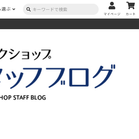
ら選ぶ
マイページ
カート
ーク
ポプラ
ニヤトー
Y用品
コンテンツ
姉妹サイト
米栂
杉
然塗料
自慢の作品
オーダー家具
具金物
木材の性質および価格帯チャート
澄
集成材
ゴム（集成材のみ）
メルクシパイン（集成材
もくもく通信
m3PRODUCT
のみ）
DIYコンテスト
法人取引
メンピサン
ビーチ
作品写真募集
ケヤキ
ユーカリ
木材辞典
栓
楡
木材用語辞典
メラン
モンキーポッド
アカシア
金物マニュアル
お買い物