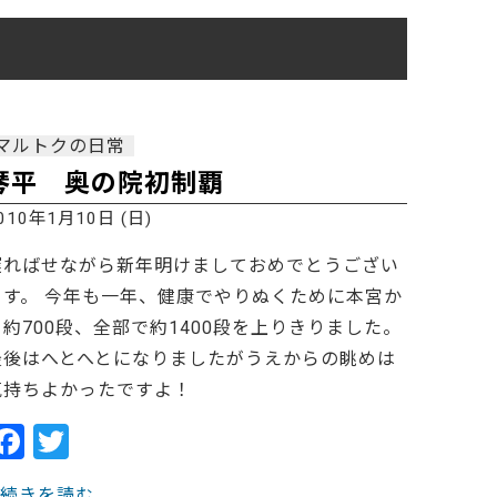
ご利用ガイド
よくあるご質問
カートシステムが動作しないお客様へ
パスワード再発行
マルトクの日常
FAX注文用紙
琴平 奥の院初制覇
問合せ
010年1月10日 (日)
遅ればせながら新年明けましておめでとうござい
ます。 今年も一年、健康でやりぬくために本宮か
ら約700段、全部で約1400段を上りきりました。
最後はへとへとになりましたがうえからの眺めは
気持ちよかったですよ！
F
T
a
w
> 続きを読む