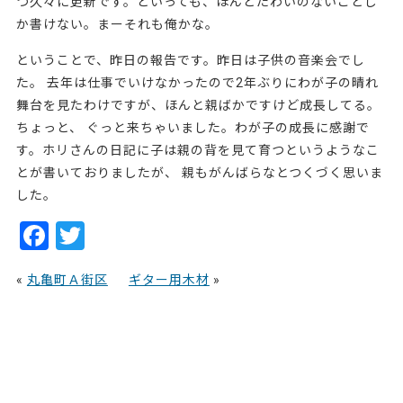
つ久々に更新です。といっても、ほんとたわいのないことし
か書けない。まーそれも俺かな。
ということで、昨日の報告です。昨日は子供の音楽会でし
た。 去年は仕事でいけなかったので2年ぶりにわが子の晴れ
舞台を見たわけですが、ほんと親ばかですけど成長してる。
ちょっと、 ぐっと来ちゃいました。わが子の成長に感謝で
す。ホリさんの日記に子は親の背を見て育つというようなこ
とが書いておりましたが、 親もがんばらなとつくづく思いま
した。
F
T
a
w
«
丸亀町Ａ街区
ギター用木材
»
c
itt
e
er
b
o