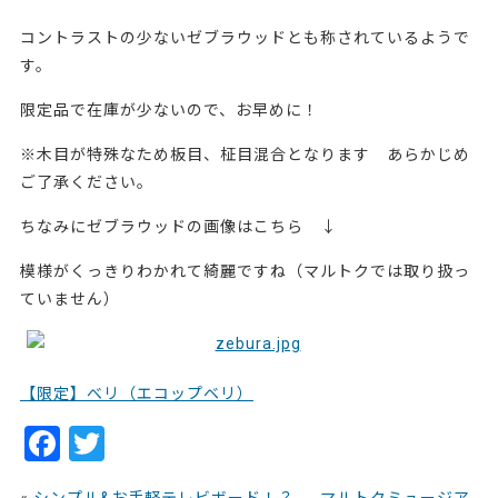
コントラストの少ないゼブラウッドとも称されているようで
す。
限定品で在庫が少ないので、お早めに！
※木目が特殊なため板目、柾目混合となります あらかじめ
ご了承ください。
ちなみにゼブラウッドの画像はこちら ↓
模様がくっきりわかれて綺麗ですね（マルトクでは取り扱っ
ていません）
【限定】べリ（エコップベリ）
F
T
a
w