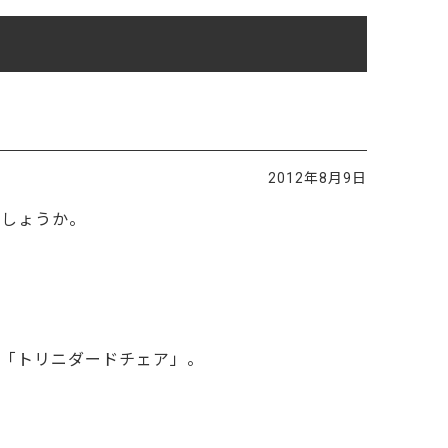
ご利用ガイド
よくあるご質問
カートシステムが動作しないお客様へ
パスワード再発行
FAX注文用紙
2012年8月9日
問合せ
でしょうか。
。
の「トリニダードチェア」。