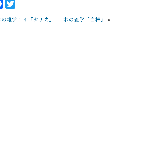
F
T
a
w
木の雑学１４「タナカ」
木の雑学「白樺」
»
c
itt
e
er
b
o
o
k