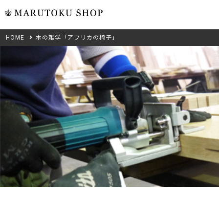
HOME
木の雑学「アフリカの椅子」
ウォール
フリーカット
米タモ/
無垢材フリーカ
ュ
集成材フリーカ
桧
複数種類の注文
べニア・ランバ
ノースパ
Wood Type
成材のみ
Jパネル
クルミ
木材の種類から選ぶ
低圧メラニン
Category
ゼブラ
ピーラー
カテゴリから選ぶ
会社概要
山桜