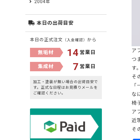
2004年
本日の出荷目安
本日の正式注文
から
（入金確認）
14
ア
無垢材
営業日
つ
7
集成材
営業日
す
そ
加工・塗装が無い場合の出荷目安で
「
す。正式な日程はお見積りメールを
ご確認ください。
な
椅
ア
近
そ