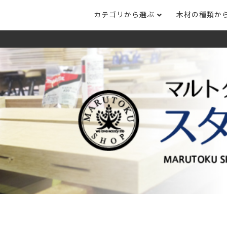
カテゴリから選ぶ
木材の種類か
ナット
タモ
ナラ・ホワイトオ
長さカット
その他木材
DI
ホワイトアッシ
メープル
ブラックチェリー
ット
集成材フリー板
テーブル脚
自
ット
床材
家
カバ桜・バーチ
ラジアタパイン（
木口テープ
のみ）
ー材／有孔ボード
木材サンプル
イン/赤松（集
マホガニー
チーク
）
端材詰め合わせ
栗
レッドオーク
オリジナル商品
ウエンジ
ブビンガ
アウトレット天板
（米松）
サペリ
赤ラワン(レッド
無垢一枚板
ティ)
低圧メラミン（心材：パ