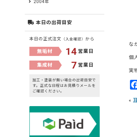
2004年
本日の出荷目安
本日の正式注文
から
（入金確認）
な
14
無垢材
営業日
個
7
集成材
営業日
実
加工・塗装が無い場合の出荷目安で
す。正式な日程はお見積りメールを
ご確認ください。
«