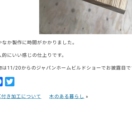
かなか製作に時間がかかりました。
人的にいい感じの仕上りです。
物は11/20からのジャパンホームビルドショーでお披露目で
F
T
a
w
耳付き加工について
木のある暮らし
»
c
itt
e
er
b
o