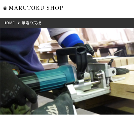
HOME
浮造り天板
ウォール
フリーカット
米タモ/
無垢材フリーカ
ュ
集成材フリーカ
桧
複数種類の注文
べニア・ランバ
ノースパ
Wood Type
成材のみ
Jパネル
クルミ
木材の種類から選ぶ
低圧メラニン
Category
ゼブラ
ピーラー
カテゴリから選ぶ
会社概要
山桜