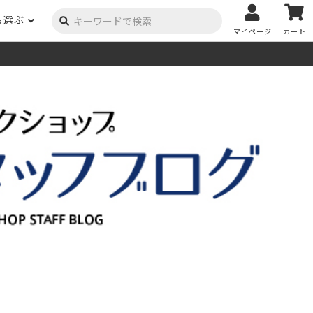
ら選ぶ
マイページ
カート
ーク
ポプラ
ニヤトー
Y用品
コンテンツ
姉妹サイト
米栂
杉
然塗料
自慢の作品
オーダー家具
具金物
木材の性質および価格帯チャート
澄
集成材
ゴム（集成材のみ）
メルクシパイン（集成材
もくもく通信
m3PRODUCT
のみ）
DIYコンテスト
法人取引
メンピサン
ビーチ
作品写真募集
ケヤキ
ユーカリ
木材辞典
栓
楡
木材用語辞典
メラン
モンキーポッド
アカシア
金物マニュアル
お買い物