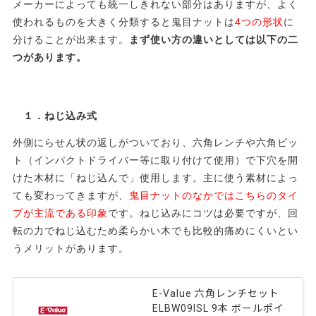
メーカーによっても統一しきれない部分はありますが、よく
使われるものを大きく分類すると鬼目ナットは
4つの形状
に
分けることが出来ます。
まず使い方の違いとしては以下の二
つがあります。
１．ねじ込み式
外側にらせん状の返しがついており、六角レンチや六角ビッ
ト（インパクトドライバー等に取り付けて使用）で下穴を開
けた木材に「ねじ込んで」使用します。主に使う素材によっ
ても変わってきますが、
鬼目ナットのなかではこちらのタイ
プが主流である印象
です。ねじ込みにコツは必要ですが、回
転の力でねじ込むため柔らかい木でも比較的痛めにくいとい
うメリットがあります。
E-Value 六角レンチセット
ELBW09ISL 9本 ボールポイ