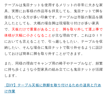
テーブルは鬼目ナットを使用するメリットの非常に大きな家
具。実際にお客様の作品等を拝見しても、鬼目ナットで脚を
接合している方が多い印象です。テーブルは市販の製品を購
入したとしても、大概の場合脚は現場取り付けが多い家具
で、
天板だけで重量があることと、脚を取り外して運ぶ事で
体積が大幅に小さくなること
が主な理由です。これはＤＩＹ
においても言えることで、引っ越しをしたい、テーブルを収
納したい、そんな場合に鬼目ナットで取り外せるように設計
しておけば簡単に脚を取り外すことができます。
また、同様の理由でキャンプ用の椅子やテーブルなど、頻繁
に持ち歩くような小型家具の組み立てにも鬼目ナットが活躍
します。
【DIY】テーブル天板に鉄脚を取り付けるための道具と穴あ
け作業