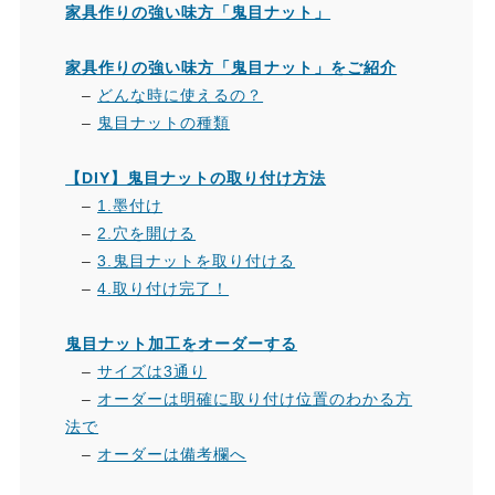
家具作りの強い味方「鬼目ナット」
家具作りの強い味方「鬼目ナット」をご紹介
–
どんな時に使えるの？
–
鬼目ナットの種類
【DIY】鬼目ナットの取り付け方法
–
1.墨付け
–
2.穴を開ける
–
3.鬼目ナットを取り付ける
–
4.取り付け完了！
鬼目ナット加工をオーダーする
–
サイズは3通り
–
オーダーは明確に取り付け位置のわかる方
法で
–
オーダーは備考欄へ