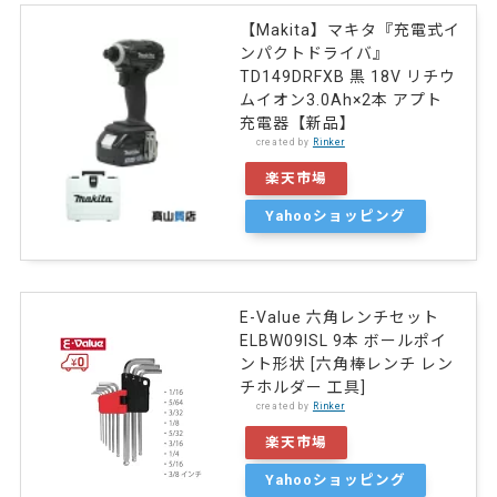
【Makita】マキタ『充電式イ
ンパクトドライバ』
TD149DRFXB 黒 18V リチウ
ムイオン3.0Ah×2本 アプト
充電器【新品】
created by
Rinker
楽天市場
Yahooショッピング
E-Value 六角レンチセット
ELBW09ISL 9本 ボールポイ
ント形状 [六角棒レンチ レン
チホルダー 工具]
created by
Rinker
楽天市場
Yahooショッピング