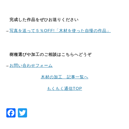
完成した作品をぜひお送りください
→
写真を送って５％OFF!「木材を使った自慢の作品」
樹種選びや加工のご相談はこちらへどうぞ
→
お問い合わせフォーム
木材の加工 記事一覧へ
もくもく通信TOP
F
T
a
w