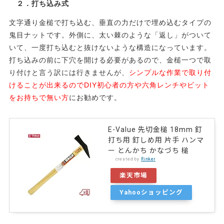
２．打ち込み式
文字通り金槌で打ち込む、垂直の力だけで埋め込むタイプの
鬼目ナットです。外側に、太い棘のような「返し」がついて
いて、一度打ち込むと抜けないような構造になっています。
打ち込みの前に下穴を開ける必要があるので、金槌一つで取
り付けと言う訳には行きませんが、
シンプルな作業で取り付
けることが出来るのでDIY初心者の方や六角レンチやビット
をお持ちで無い方
にお勧めです。
E-Value 先切金槌 18mm 釘
打ち用 釘しめ用 片手 ハンマ
ー とんかち かなづち 槌
created by
Rinker
楽天市場
Yahooショッピング