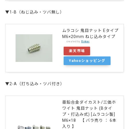
▼1-B（ねじ込み・ツバ無し）
ムラコシ 鬼目ナット Eタイプ
M6×20mm ねじ込みタイプ
created by
Rinker
楽天市場
Yahooショッピング
▼2-A（打ち込み・ツバ付き）
亜鉛合金ダイカスト/三価ホ
ワイト 鬼目ナット (Bタイ
プ・打込み式) [ムラコシ製]
M6×18 【 バラ売り ： 6本
入り 】