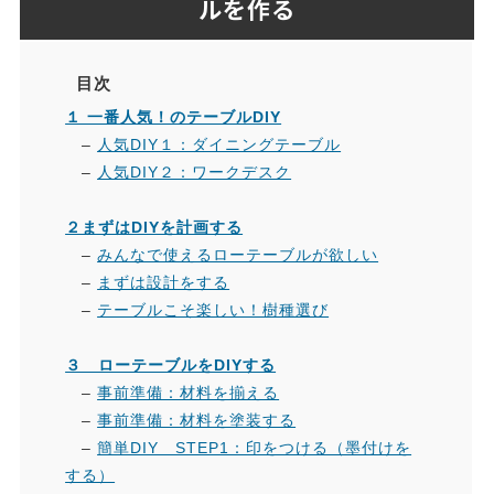
ルを作る
目次
１ 一番人気！のテーブルDIY
–
人気DIY１：ダイニングテーブル
–
人気DIY２：ワークデスク
２まずはDIYを計画する
–
みんなで使えるローテーブルが欲しい
–
まずは設計をする
–
テーブルこそ楽しい！樹種選び
３ ローテーブルをDIYする
–
事前準備：材料を揃える
–
事前準備：材料を塗装する
–
簡単DIY STEP1：印をつける（墨付けを
する）