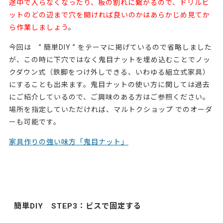
途中で入らなくなったり、板の割れに繋がる
ので、ドリルビ
ットのどの辺まで穴を開ければ良いのかはあらかじめ見てか
ら作業しましょう
。
今回は ” 簡単DIY ” をテーマに掲げているので省略しました
が、この時に下穴ではなく
鬼目ナット
を埋め込むことで
ノッ
クダウン式（鉄脚をつけ外しできる、いわゆる組立式家具）
にすることも出来ます
。鬼目ナットの使い方に関しては過去
にご紹介しているので、ご興味のある方はご参照ください。
場所を指定していただければ、マルトクショップ でのオーダ
ーも可能です。
家具作りの強い味方「鬼目ナット」
簡単DIY STEP3：ビスで固定する