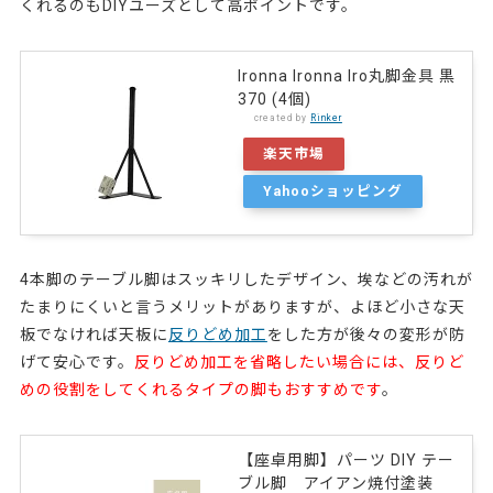
くれるのもDIYユーズとして高ポイントです。
Ironna Ironna Iro丸脚金具 黒
370 (4個)
created by
Rinker
楽天市場
Yahooショッピング
4本脚のテーブル脚はスッキリしたデザイン、埃などの汚れが
たまりにくいと言うメリットがありますが、よほど小さな天
板でなければ天板に
反りどめ加工
をした方が後々の変形が防
げて安心です。
反りどめ加工を省略したい場合には、反りど
めの役割をしてくれるタイプの脚もおすすめです
。
【座卓用脚】パーツ DIY テー
ブル脚 アイアン焼付塗装