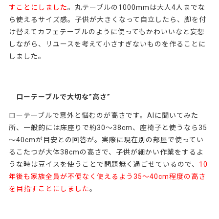
すことに
しました
。丸テーブルの1000mmは大人4人までな
ら使えるサイズ感。子供が大きくなって自立したら、脚を付
け替えてカフェテーブルのように使ってもかわいいなと妄想
しながら、リユースを考えて小さすぎないものを作ることに
しました。
ローテーブルで大切な”高さ”
ローテーブルで意外と悩むのが高さです。AIに聞いてみた
所、一般的には床座りで約30～38cm、座椅子と使うなら35
～40cmが目安との回答が。実際に現在別の部屋で使ってい
るこたつが大体38cmの高さで、子供が細かい作業をするよ
うな時は豆イスを使うことで問題無く過ごせているので、
10
年後も家族全員が不便なく使えるよう
35〜40cm程度の高さ
を目指す
ことにしました
。