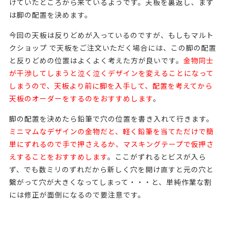
けていたところから来ているようです。天板を裏返し、まず
は脚の配置を決めます。
今回の天板は反りどめが入っているのですが、もしもマルト
クショップ で天板をご注文いただく場合には、この脚の配置
と反りどめの位置はよくよく考えた方が良いです。
金物同士
が干渉してしまうと泣く泣くデザインを変えることになって
しまうので、
天板より前に脚を入手して、配置を考えてから
天板のオーダーをするのをおすすめ
します
。
脚の配置を決めたら鉛筆で穴の位置を書き入れて行きます。
ミニマムなデザインの金物だと、軽く鉛筆を当てただけで簡
単にずれるので手で押さえるか、マスキングテープで仮押さ
えすることをおすすめします
。
ここがずれるとビスが入ら
ず、でも数ミリのずれだから新しく穴を開け直すと元の穴と
繋がって穴が大きくなってしまって・・・と、単純作業な割
には修正が面倒になる
ので要注意です。