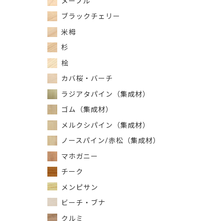
メープル
ブラックチェリー
米栂
杉
桧
カバ桜・バーチ
ラジアタパイン（集成材）
ゴム（集成材）
メルクシパイン（集成材）
ノースパイン/赤松（集成材）
マホガニー
チーク
メンピサン
ビーチ・ブナ
クルミ