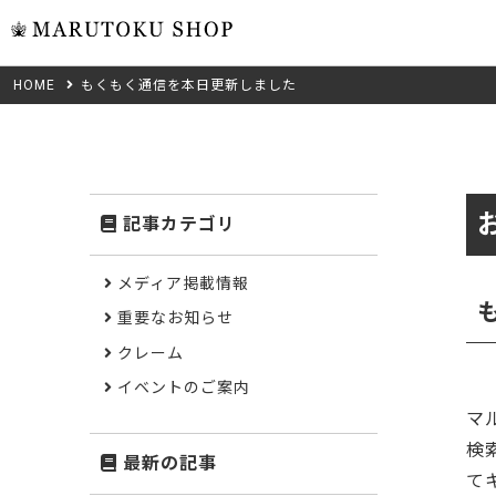
HOME
もくもく通信を本日更新しました
ウォール
フリーカット
米タモ/
無垢材フリーカ
ュ
集成材フリーカ
桧
記事カテゴリ
複数種類の注文
べニア・ランバ
ノースパ
Wood Type
メディア掲載情報
成材のみ
Jパネル
重要なお知らせ
クルミ
木材の種類から選ぶ
クレーム
低圧メラニン
Category
ゼブラ
イベントのご案内
マ
ピーラー
カテゴリから選ぶ
検
最新の記事
会社概要
て
山桜