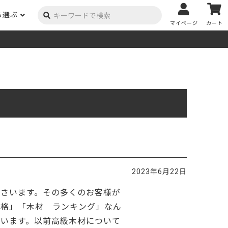
ら選ぶ
マイページ
カート
ーク
ポプラ
ニヤトー
Y用品
コンテンツ
姉妹サイト
米栂
杉
然塗料
自慢の作品
オーダー家具
具金物
木材の性質および価格帯チャート
澄
集成材
ゴム（集成材のみ）
メルクシパイン（集成材
もくもく通信
m3PRODUCT
のみ）
DIYコンテスト
法人取引
メンピサン
ビーチ
作品写真募集
ケヤキ
ユーカリ
木材辞典
2023年6月22日
栓
楡
木材用語辞典
さいます。その多くのお客様が
メラン
モンキーポッド
アカシア
金物マニュアル
価格」「木材 ランキング」なん
お買い物
います。以前高級木材について