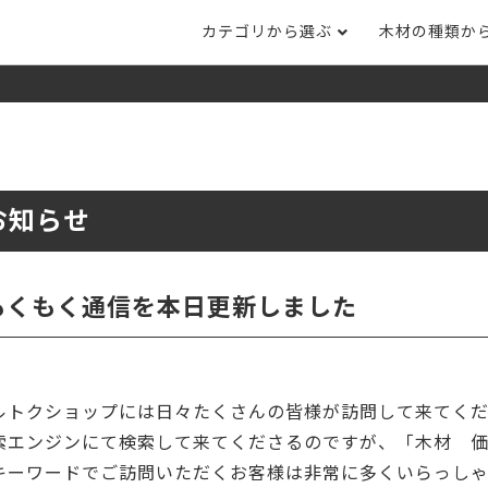
カテゴリから選ぶ
木材の種類か
ナット
タモ
ナラ・ホワイトオ
長さカット
その他木材
DI
ホワイトアッシ
メープル
ブラックチェリー
ット
集成材フリー板
テーブル脚
自
ット
床材
家
お知らせ
カバ桜・バーチ
ラジアタパイン（
木口テープ
のみ）
ー材／有孔ボード
木材サンプル
イン/赤松（集
マホガニー
チーク
）
もくもく通信を本日更新しました
端材詰め合わせ
栗
レッドオーク
オリジナル商品
ウエンジ
ブビンガ
アウトレット天板
ルトクショップには日々たくさんの皆様が訪問して来てくだ
（米松）
サペリ
赤ラワン(レッド
無垢一枚板
ティ)
索エンジンにて検索して来てくださるのですが、「木材 
キーワードでご訪問いただくお客様は非常に多くいらっしゃ
低圧メラミン（心材：パ