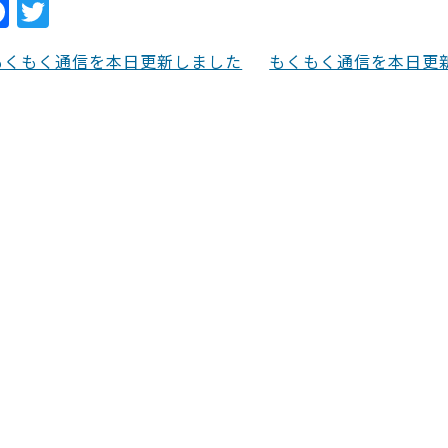
F
T
a
w
もくもく通信を本日更新しました
もくもく通信を本日更
c
itt
e
er
b
o
o
k