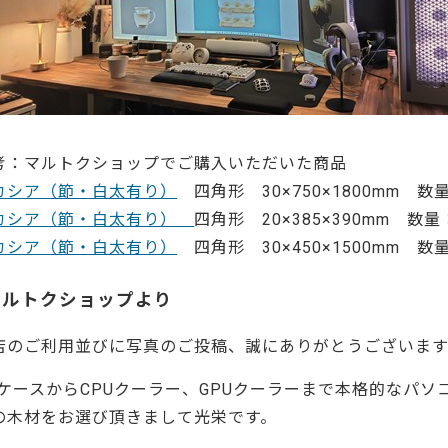
考：マルトクショップでご購入いただいた商品
カシア（節・白太有り）
四角形 30×750×1800mm 数量
カシア（節・白太有り）
四角形 20×385×390mm 数量：
カシア（節・白太有り）
四角形 30×450×1500mm 数量
マルトクショップより
店のご利用並びに写真のご投稿、誠にありがとうございます
CケースからCPUクーラー、GPUクーラーまで本格的なパ
の木材をお選び頂きまして光栄です。