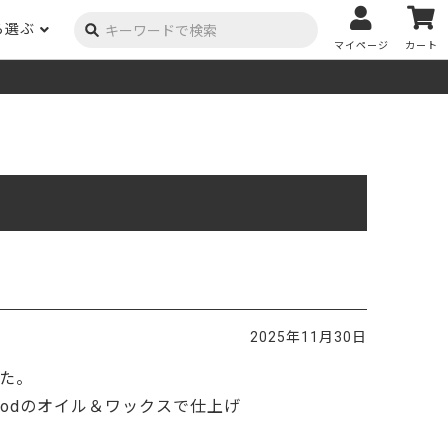
ら選ぶ
マイページ
カート
ーク
ポプラ
ニヤトー
Y用品
コンテンツ
姉妹サイト
米栂
杉
然塗料
自慢の作品
オーダー家具
具金物
木材の性質および価格帯チャート
澄
集成材
ゴム（集成材のみ）
メルクシパイン（集成材
もくもく通信
m3PRODUCT
のみ）
DIYコンテスト
法人取引
メンピサン
ビーチ
作品写真募集
ケヤキ
ユーカリ
木材辞典
2025年11月30日
栓
楡
木材用語辞典
した。
メラン
モンキーポッド
アカシア
金物マニュアル
oodのオイル＆ワックスで仕上げ
お買い物