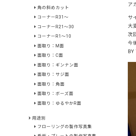
ア
角の斜めカット
サ
コーナーR31～
大
コーナーR21～30
次
コーナーR1～10
今
面取り：M面
BY
面取り：C面
面取り：ギンナン面
面取り：サジ面
面取り：角面
面取り：ボーズ面
面取り：ゆるやかR面
用途別
フローリングの製作写真集