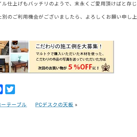
イル仕上げもバッチリのようで、末永くご愛用頂けばと存じ
た別のご利用機会がございましたら、よろしくお願い申し上
37638
F
T
a
w
ローテーブル
PCデスクの天板
»
c
itt
e
er
b