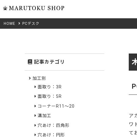
HOME
PCデスク
ウォール
フリーカット
米タモ/
無垢材フリーカ
ュ
集成材フリーカ
桧
記事カテゴリ
複数種類の注文
べニア・ランバ
ノースパ
Wood Type
加工別
成材のみ
面取り：3R
Jパネル
クルミ
木材の種類から選ぶ
面取り：5R
低圧メラニン
Category
ゼブラ
コーナーR11～20
ア
溝加工
ピーラー
カテゴリから選ぶ
ワ
穴あけ：四角形
会社概要
て
山桜
穴あけ：円形