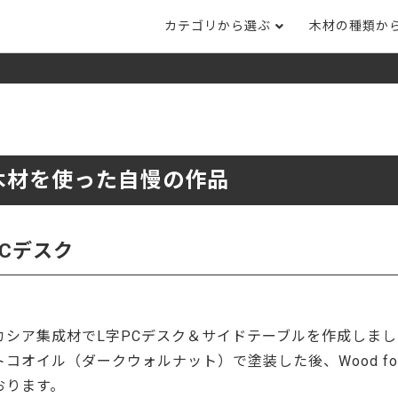
カテゴリから選ぶ
木材の種類か
ナット
タモ
ナラ・ホワイトオ
長さカット
その他木材
DI
ホワイトアッシ
メープル
ブラックチェリー
ット
集成材フリー板
テーブル脚
自
ット
床材
家
木材を使った自慢の作品
カバ桜・バーチ
ラジアタパイン（
木口テープ
のみ）
ー材／有孔ボード
木材サンプル
イン/赤松（集
マホガニー
チーク
）
PCデスク
端材詰め合わせ
栗
レッドオーク
オリジナル商品
ウエンジ
ブビンガ
アウトレット天板
カシア集成材でL字PCデスク＆サイドテーブルを作成しま
（米松）
サペリ
赤ラワン(レッド
無垢一枚板
ティ)
トコオイル（ダークウォルナット）で塗装した後、Wood f
おります。
低圧メラミン（心材：パ