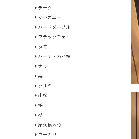
チーク
マホガニー
ハードメープル
ブラックチェリー
タモ
バーチ・カバ桜
ナラ
栗
クルミ
山桜
桧
杉
屋久島地杉
ユーカリ