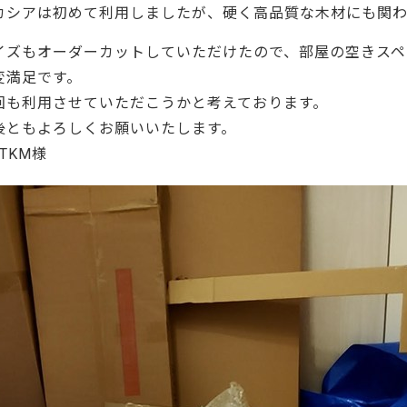
ーティクルボード)
カシアは初めて利用しましたが、硬く高品質な木材にも関
イズもオーダーカットしていただけたので、部屋の空きスペ
変満足です。
回も利用させていただこうかと考えております。
後ともよろしくお願いいたします。
 TKM様