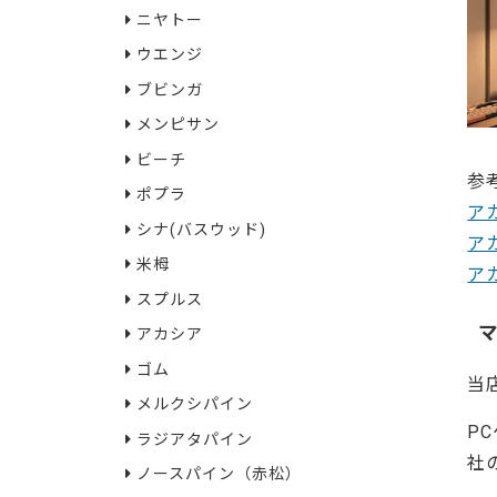
ニヤトー
ウエンジ
ブビンガ
メンピサン
ビーチ
参
ポプラ
ア
シナ(バスウッド)
ア
米栂
ア
スプルス
アカシア
ゴム
当
メルクシパイン
P
ラジアタパイン
社
ノースパイン（赤松）