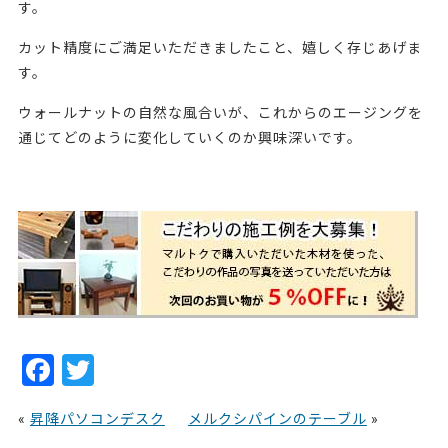
す。
カット精度にご満足いただきましたこと、嬉しく存じあげま
す。
ウォールナットの自然な風合いが、これからのエージングを
通じてどのように変化していくのか興味深いです。
・235508
F
T
a
w
«
昇降パソコンデスク
メルクシパインのテーブル
»
c
itt