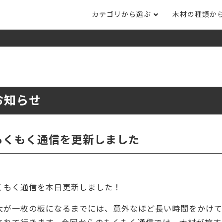
カテゴリから選ぶ
木材の種類か
ナット
タモ
ナラ・ホワイトオ
長さカット
その他木材
DI
ホワイトアッシ
メープル
ブラックチェリー
ット
集成材フリー板
テーブル脚
自
ット
床材
家
お知らせ
カバ桜・バーチ
ラジアタパイン（
木口テープ
のみ）
ー材／有孔ボード
木材サンプル
イン/赤松（集
マホガニー
チーク
）
もくもく通信を更新しました
端材詰め合わせ
栗
レッドオーク
オリジナル商品
ウエンジ
ブビンガ
アウトレット天板
くもく通信を本日更新しました！
（米松）
サペリ
赤ラワン(レッド
無垢一枚板
ティ)
太が一枚の板になるまでには、意外なほど長い時間をかけ
低圧メラミン（心材：パ