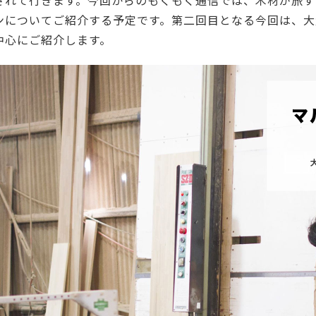
されて行きます。今回からのもくもく通信では、木材が旅す
ーティクルボード)
ンについてご紹介する予定です。第二回目となる今回は、大
中心にご紹介します。