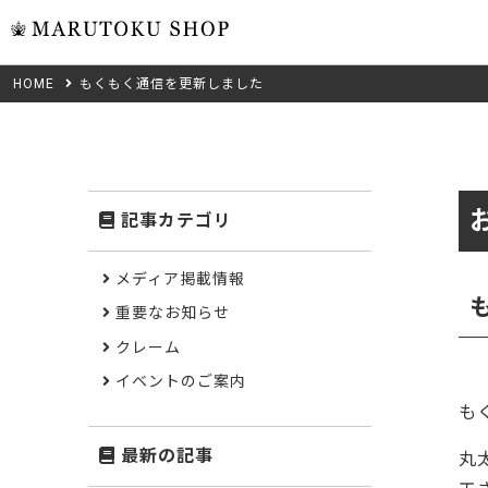
HOME
もくもく通信を更新しました
ウォール
フリーカット
米タモ/
無垢材フリーカ
ュ
集成材フリーカ
桧
記事カテゴリ
複数種類の注文
べニア・ランバ
ノースパ
Wood Type
メディア掲載情報
成材のみ
Jパネル
重要なお知らせ
クルミ
木材の種類から選ぶ
クレーム
低圧メラニン
Category
ゼブラ
イベントのご案内
も
ピーラー
カテゴリから選ぶ
最新の記事
丸
会社概要
山桜