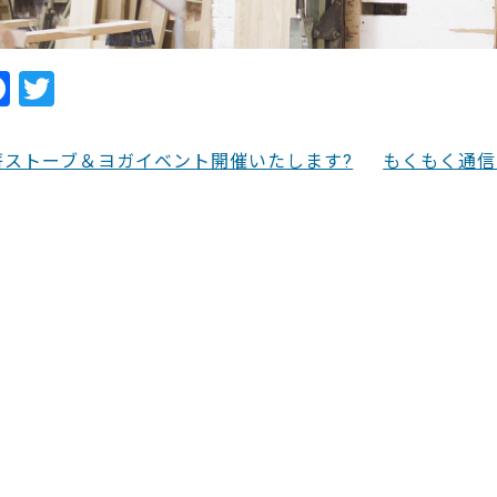
F
T
a
w
c
itt
薪ストーブ＆ヨガイベント開催いたします?
もくもく通信
e
er
b
o
o
k