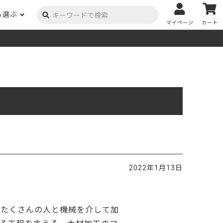
ら選ぶ
マイページ
カート
ーク
ポプラ
ニヤトー
Y用品
コンテンツ
姉妹サイト
米栂
杉
然塗料
自慢の作品
オーダー家具
具金物
木材の性質および価格帯チャート
澄
集成材
ゴム（集成材のみ）
メルクシパイン（集成材
もくもく通信
m3PRODUCT
のみ）
DIYコンテスト
法人取引
メンピサン
ビーチ
作品写真募集
ケヤキ
ユーカリ
木材辞典
2022年1月13日
栓
楡
木材用語辞典
メラン
モンキーポッド
アカシア
金物マニュアル
てたくさんの人と機械を介して加
お買い物