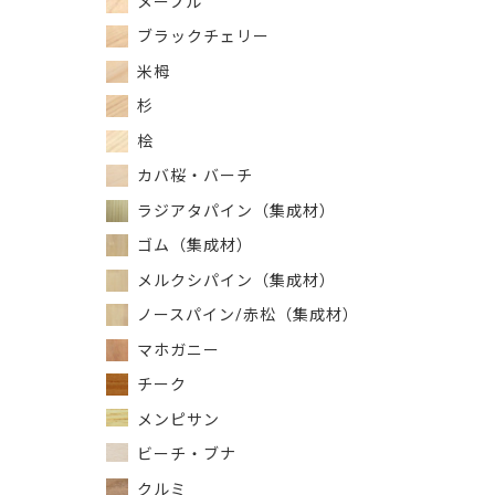
メープル
ブラックチェリー
米栂
杉
桧
カバ桜・バーチ
ラジアタパイン（集成材）
ゴム（集成材）
メルクシパイン（集成材）
ノースパイン/赤松（集成材）
マホガニー
チーク
メンピサン
ビーチ・ブナ
クルミ