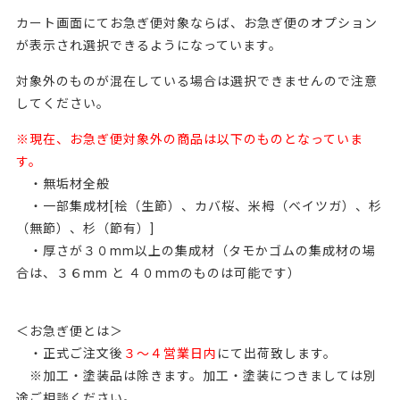
カート画面にてお急ぎ便対象ならば、お急ぎ便のオプション
が表示され選択できるようになっています。
対象外のものが混在している場合は選択できませんので注意
してください。
※現在、お急ぎ便対象外の商品は以下のものとなっていま
す。
・無垢材全般
・一部集成材[桧（生節）、カバ桜、米栂（ベイツガ）、杉
（無節）、杉（節有）]
・厚さが３０mm以上の集成材（タモかゴムの集成材の場
合は、３６mm と ４０mmのものは可能です）
＜お急ぎ便とは＞
・正式ご注文後
３～４営業
日
内
にて出荷致します。
※加工・塗装品は除きます。加工・塗装につきましては別
途ご相談ください。