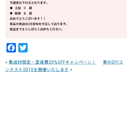
F
T
a
w
«
集成材限定・塗装費20%OFFキャンペーン！
春のDIYコ
c
itt
ンテスト2015を開催いたします
»
e
er
b
o
o
k