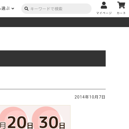
ら選ぶ
マイページ
カート
ーク
ポプラ
ニヤトー
Y用品
コンテンツ
姉妹サイト
米栂
杉
然塗料
自慢の作品
オーダー家具
具金物
木材の性質および価格帯チャート
澄
集成材
ゴム（集成材のみ）
メルクシパイン（集成材
もくもく通信
m3PRODUCT
のみ）
DIYコンテスト
法人取引
メンピサン
ビーチ
作品写真募集
ケヤキ
ユーカリ
木材辞典
2014年10月7日
栓
楡
木材用語辞典
メラン
モンキーポッド
アカシア
金物マニュアル
お買い物