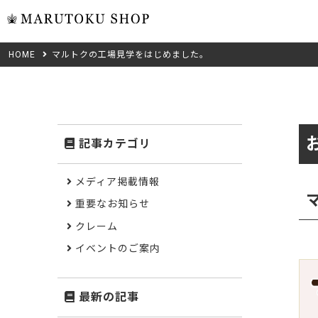
HOME
マルトクの工場見学をはじめました。
ウォール
フリーカット
米タモ/
無垢材フリーカ
ュ
集成材フリーカ
桧
記事カテゴリ
複数種類の注文
べニア・ランバ
ノースパ
Wood Type
メディア掲載情報
成材のみ
Jパネル
重要なお知らせ
クルミ
木材の種類から選ぶ
クレーム
低圧メラニン
Category
ゼブラ
イベントのご案内
ピーラー
カテゴリから選ぶ
最新の記事
会社概要
山桜