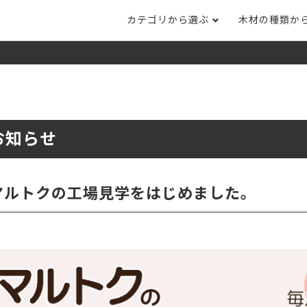
カテゴリから選ぶ
木材の種類か
ナット
タモ
ナラ・ホワイトオ
長さカット
その他木材
DI
ホワイトアッシ
メープル
ブラックチェリー
ット
集成材フリー板
テーブル脚
自
ット
床材
家
お知らせ
カバ桜・バーチ
ラジアタパイン（
木口テープ
のみ）
ー材／有孔ボード
木材サンプル
イン/赤松（集
マホガニー
チーク
）
マルトクの工場見学をはじめました。
端材詰め合わせ
栗
レッドオーク
オリジナル商品
ウエンジ
ブビンガ
アウトレット天板
（米松）
サペリ
赤ラワン(レッド
無垢一枚板
ティ)
低圧メラミン（心材：パ