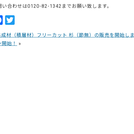
問い合わせは0120-82-1342までお願い致します。
F
T
a
w
集成材（積層材）フリーカット 杉（節無）の販売を開始し
c
itt
ン開始！
»
e
er
b
o
o
k