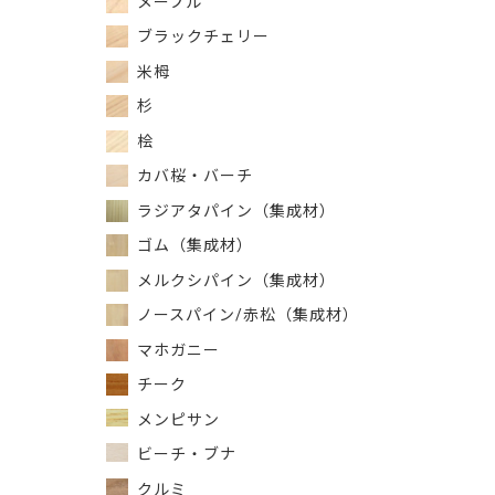
メープル
ブラックチェリー
米栂
杉
桧
カバ桜・バーチ
ラジアタパイン（集成材）
ゴム（集成材）
メルクシパイン（集成材）
ノースパイン/赤松（集成材）
マホガニー
チーク
メンピサン
ビーチ・ブナ
クルミ