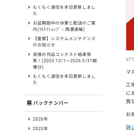
もくもく通信を本日更新しまし
た
お盆期間中の休業と配送のご案
内(ﾏﾙﾄｸｼｮｯﾌﾟ・西濃運輸)
【重要】システムメンテナンス
のお知らせ
自慢の作品コンテスト結果発
い
表！(2025:12/1～2026:5/31開
催分)
マ
もくもく通信を本日更新しまし
た
工
に
質
バックナンバー
お
2026年
詳
2025年