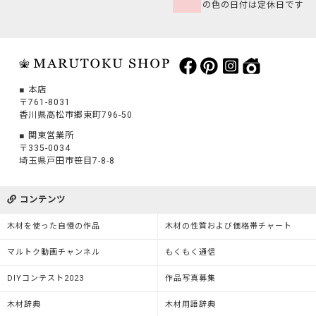
の色の日付は定休日です
本店
〒761-8031
香川県高松市郷東町796-50
関東営業所
〒335-0034
埼玉県戸田市笹目7-8-8
コンテンツ
木材を使った自慢の作品
木材の性質および価格帯チャート
マルトク動画チャンネル
もくもく通信
DIYコンテスト2023
作品写真募集
木材辞典
木材用語辞典