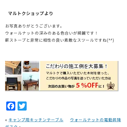
マルトクショップより
お写真ありがとうございます。
ウォールナットの深みのある色合いが綺麗です！
薪ストーブと非常に相性の良い素敵なスツールですね(^^)
226585
F
T
a
w
«
キャンプ用キッチンテーブル
ウォールナットの電動昇降
c
itt
デスク
»