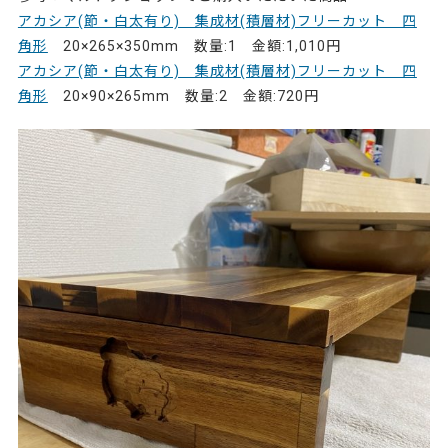
アカシア(節・白太有り) 集成材(積層材)フリーカット 四
角形
20×265×350mm 数量:1 金額:1,010円
アカシア(節・白太有り) 集成材(積層材)フリーカット 四
角形
20×90×265mm 数量:2 金額:720円