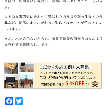
当店のご利用並びに写真のご投稿、誠にありがとうございま
す。
レトロな雰囲気に合わせて選ばれたガラスや取っ手などの金
具など、細部にまでこだわって製作されたことが伝わってま
いります。
また、木材の色合いからも、まるで新築の時からあったよう
な存在感で素晴らしいです。
・238710
F
T
a
w