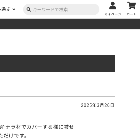
ら選ぶ
マイページ
カート
ーク
ポプラ
ニヤトー
Y用品
コンテンツ
姉妹サイト
米栂
杉
然塗料
自慢の作品
オーダー家具
具金物
木材の性質および価格帯チャート
澄
集成材
ゴム（集成材のみ）
メルクシパイン（集成材
もくもく通信
m3PRODUCT
のみ）
DIYコンテスト
法人取引
メンピサン
ビーチ
作品写真募集
ケヤキ
ユーカリ
木材辞典
2025年3月26日
栓
楡
木材用語辞典
メラン
モンキーポッド
アカシア
金物マニュアル
国産ナラ材でカバーする様に被せ
お買い物
ただけです。