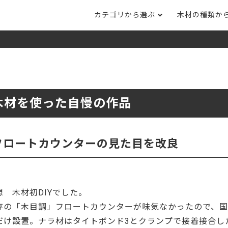
カテゴリから選ぶ
木材の種類か
ナット
タモ
ナラ・ホワイトオ
長さカット
その他木材
DI
ホワイトアッシ
メープル
ブラックチェリー
ット
集成材フリー板
テーブル脚
自
ット
床材
家
木材を使った自慢の作品
カバ桜・バーチ
ラジアタパイン（
木口テープ
のみ）
ー材／有孔ボード
木材サンプル
イン/赤松（集
マホガニー
チーク
）
フロートカウンターの見た目を改良
端材詰め合わせ
栗
レッドオーク
オリジナル商品
ウエンジ
ブビンガ
アウトレット天板
想 木材初DIYでした。
（米松）
サペリ
赤ラワン(レッド
無垢一枚板
ティ)
存の「木目調」フロートカウンターが味気なかったので、
だけ設置。ナラ材はタイトボンド3とクランプで接着接合し
低圧メラミン（心材：パ