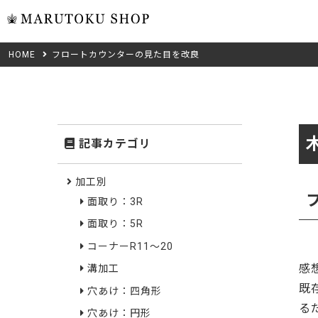
HOME
フロートカウンターの見た目を改良
ウォール
フリーカット
米タモ/
無垢材フリーカ
ュ
集成材フリーカ
桧
記事カテゴリ
複数種類の注文
べニア・ランバ
ノースパ
Wood Type
加工別
成材のみ
面取り：3R
Jパネル
クルミ
木材の種類から選ぶ
面取り：5R
低圧メラニン
Category
ゼブラ
コーナーR11～20
感
溝加工
ピーラー
カテゴリから選ぶ
既
穴あけ：四角形
会社概要
る
山桜
穴あけ：円形