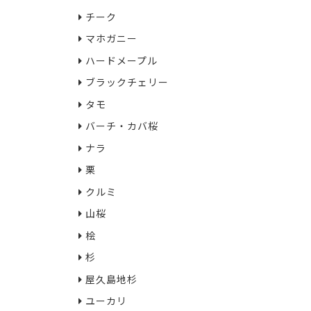
チーク
マホガニー
ハードメープル
ブラックチェリー
タモ
バーチ・カバ桜
ナラ
栗
クルミ
山桜
桧
杉
屋久島地杉
ユーカリ