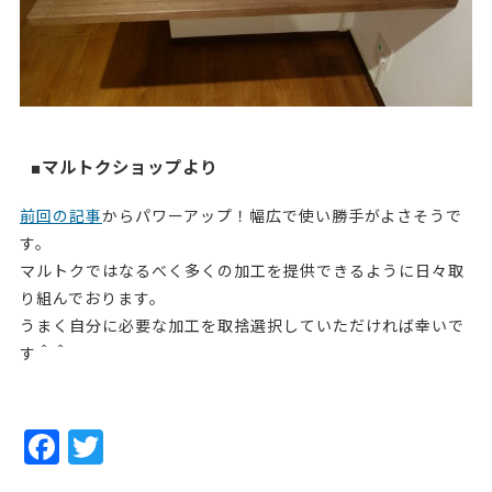
■マルトクショップより
前回の記事
からパワーアップ！幅広で使い勝手がよさそうで
す。
マルトクではなるべく多くの加工を提供できるように日々取
り組んでおります。
うまく自分に必要な加工を取捨選択していただければ幸いで
す＾＾
F
T
a
w