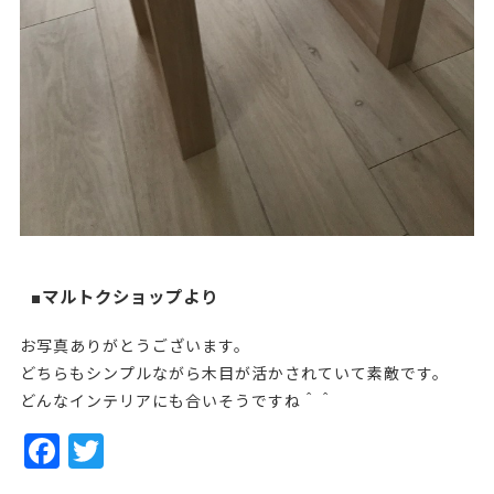
■マルトクショップより
お写真ありがとうございます。
どちらもシンプルながら木目が活かされていて素敵です。
どんなインテリアにも合いそうですね＾＾
F
T
a
w