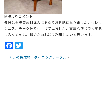
M様よりコメント
先日はタモ集成材購入にあたりお世話になりました。ウレタ
ンニス、チーク色で仕上げて見ました、重厚な感じで大変気
に入ってます。 機会があれば又利用したいと思います。
F
T
a
w
ナラの集成材 ダイニングテーブル
»
c
itt
e
er
b
o
o
k