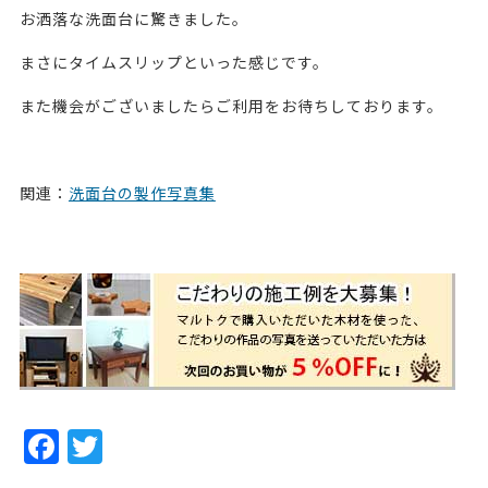
お洒落な洗面台に驚きました。
まさにタイムスリップといった感じです。
また機会がございましたらご利用をお待ちしております。
関連：
洗面台の製作写真集
224889
F
T
a
w