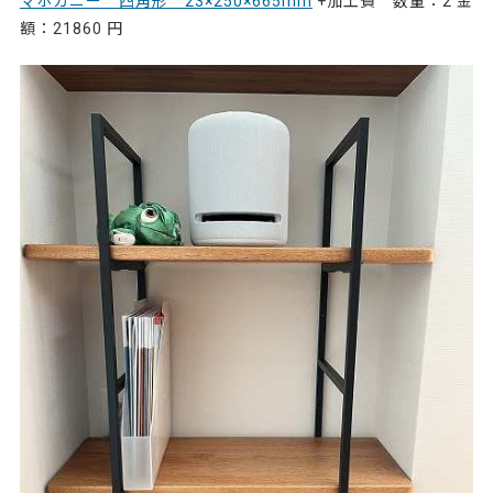
マホガニー 四角形 23×250×665mm
+加工費 数量：2 金
額：21860 円