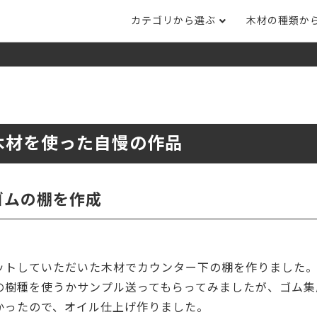
カテゴリから選ぶ
木材の種類か
ナット
タモ
ナラ・ホワイトオ
長さカット
その他木材
DI
ホワイトアッシ
メープル
ブラックチェリー
ット
集成材フリー板
テーブル脚
自
ット
床材
家
木材を使った自慢の作品
カバ桜・バーチ
ラジアタパイン（
木口テープ
のみ）
ー材／有孔ボード
木材サンプル
イン/赤松（集
マホガニー
チーク
）
ゴムの棚を作成
端材詰め合わせ
栗
レッドオーク
オリジナル商品
ウエンジ
ブビンガ
アウトレット天板
ットしていただいた木材でカウンター下の棚を作りました
（米松）
サペリ
赤ラワン(レッド
無垢一枚板
ティ)
の樹種を使うかサンプル送ってもらってみましたが、ゴム集
かったので、オイル仕上げ作りました。
低圧メラミン（心材：パ