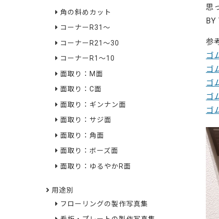
思
角の斜めカット
BY
コーナーR31～
参
コーナーR21～30
ゴ
コーナーR1～10
ゴ
面取り：M面
ゴ
面取り：C面
ゴ
面取り：ギンナン面
ゴ
面取り：サジ面
面取り：角面
面取り：ボーズ面
面取り：ゆるやかR面
用途別
フローリングの製作写真集