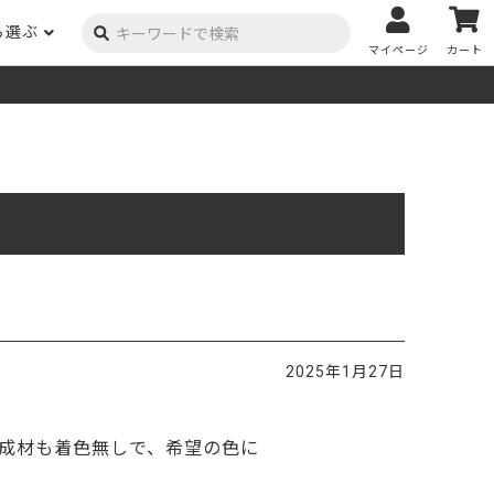
ら選ぶ
マイページ
カート
ーク
ポプラ
ニヤトー
Y用品
コンテンツ
姉妹サイト
米栂
杉
然塗料
自慢の作品
オーダー家具
具金物
木材の性質および価格帯チャート
澄
集成材
ゴム（集成材のみ）
メルクシパイン（集成材
もくもく通信
m3PRODUCT
のみ）
DIYコンテスト
法人取引
メンピサン
ビーチ
作品写真募集
ケヤキ
ユーカリ
木材辞典
2025年1月27日
栓
楡
木材用語辞典
。
メラン
モンキーポッド
アカシア
金物マニュアル
成材も着色無しで、希望の色に
お買い物