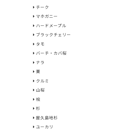
チーク
マホガニー
ハードメープル
ブラックチェリー
タモ
バーチ・カバ桜
ナラ
栗
クルミ
山桜
桧
杉
屋久島地杉
ユーカリ