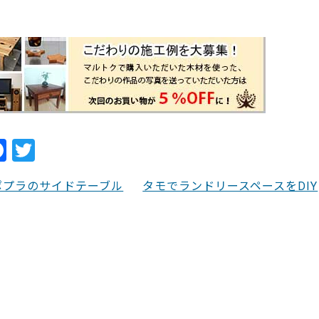
7889
F
T
a
w
ポプラのサイドテーブル
タモでランドリースペースをDIY
c
itt
e
er
b
o
o
k