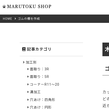
HOME
ゴムの棚を作成
ウォール
フリーカット
米タモ/
無垢材フリーカ
ュ
集成材フリーカ
桧
記事カテゴリ
複数種類の注文
べニア・ランバ
ノースパ
Wood Type
加工別
成材のみ
面取り：3R
Jパネル
クルミ
木材の種類から選ぶ
面取り：5R
低圧メラニン
Category
ゼブラ
コーナーR11～20
カ
溝加工
ピーラー
カテゴリから選ぶ
ど
穴あけ：四角形
会社概要
近
山桜
穴あけ：円形