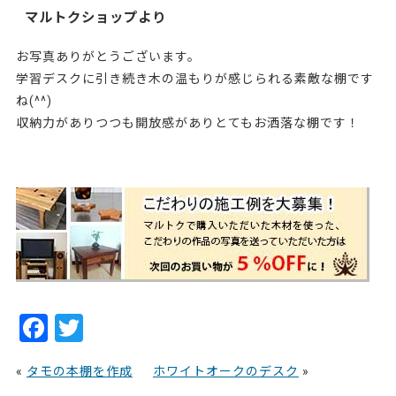
マルトクショップより
お写真ありがとうございます。
学習デスクに引き続き木の温もりが感じられる素敵な棚です
ね(^^)
収納力がありつつも開放感がありとてもお洒落な棚です！
221615
F
T
a
w
«
タモの本棚を作成
ホワイトオークのデスク
»
c
itt