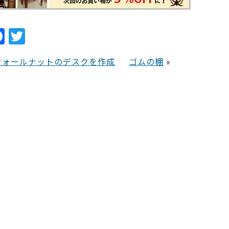
F
T
a
w
ウォールナットのデスクを作成
ゴムの棚
»
c
itt
e
er
b
o
o
k