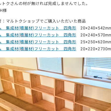
ーティクルボード)
ルトクさんの材が無ければ完成しませんでした。
 H様
考：マルトクショップでご購入いただいた商品
ム 集成材(積層材)フリーカット 四角形
20×240×542m
ム 集成材(積層材)フリーカット 四角形
20×240×570m
ム 集成材(積層材)フリーカット 四角形
25×250×620m
ム 集成材(積層材)フリーカット 四角形
20×220×2730m