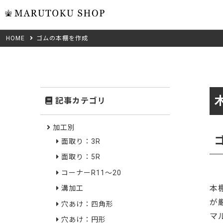
HOME
ゴムの本棚を作成
ウォール
フリーカット
米タモ/
無垢材フリーカ
ュ
集成材フリーカ
桧
記事カテゴリ
複数種類の注文
べニア・ランバ
ノースパ
Wood Type
加工別
成材のみ
面取り：3R
Jパネル
クルミ
木材の種類から選ぶ
面取り：5R
低圧メラニン
Category
ゼブラ
コーナーR11～20
本
溝加工
ピーラー
カテゴリから選ぶ
が
穴あけ：四角形
会社概要
マ
山桜
穴あけ：円形