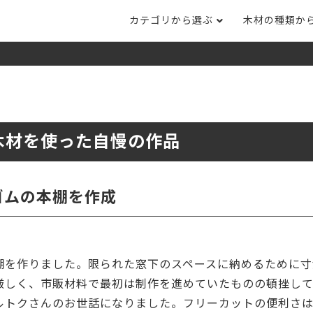
カテゴリから選ぶ
木材の種類か
ナット
タモ
ナラ・ホワイトオ
長さカット
その他木材
DI
ホワイトアッシ
メープル
ブラックチェリー
ット
集成材フリー板
テーブル脚
自
ット
床材
家
木材を使った自慢の作品
カバ桜・バーチ
ラジアタパイン（
木口テープ
のみ）
ー材／有孔ボード
木材サンプル
イン/赤松（集
マホガニー
チーク
）
ゴムの本棚を作成
端材詰め合わせ
栗
レッドオーク
オリジナル商品
ウエンジ
ブビンガ
アウトレット天板
棚を作りました。限られた窓下のスペースに納めるために寸
（米松）
サペリ
赤ラワン(レッド
無垢一枚板
ティ)
厳しく、市販材料で最初は制作を進めていたものの頓挫し
ルトクさんのお世話になりました。フリーカットの便利さは
低圧メラミン（心材：パ