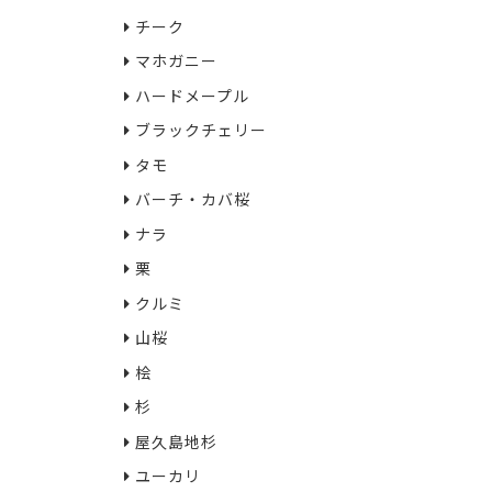
チーク
マホガニー
ハードメープル
ブラックチェリー
タモ
バーチ・カバ桜
ナラ
栗
クルミ
山桜
桧
杉
屋久島地杉
ユーカリ