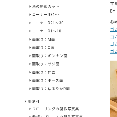
マ
角の斜めカット
BY
コーナーR31～
参
コーナーR21～30
ゴ
コーナーR1～10
ゴ
面取り：M面
ゴ
面取り：C面
ゴ
面取り：ギンナン面
面取り：サジ面
面取り：角面
面取り：ボーズ面
面取り：ゆるやかR面
用途別
フローリングの製作写真集