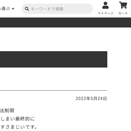
ら選ぶ
マイページ
カート
ーク
ポプラ
ニヤトー
Y用品
コンテンツ
姉妹サイト
米栂
杉
然塗料
自慢の作品
オーダー家具
具金物
木材の性質および価格帯チャート
澄
集成材
ゴム（集成材のみ）
メルクシパイン（集成材
もくもく通信
m3PRODUCT
のみ）
DIYコンテスト
法人取引
メンピサン
ビーチ
作品写真募集
ケヤキ
ユーカリ
木材辞典
2022年5月24日
栓
楡
木材用語辞典
法制限
メラン
モンキーポッド
アカシア
金物マニュアル
てしまい最終的に
お買い物
すさまじいです。