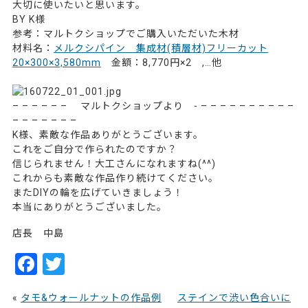
大切に使いたいと思います。
BY K様
参考：マルトクショップでご購入いただいた木材
材料名：
メルクシパイン 集成材(積層材)フリーカット
20×300×3,580mm
金額：8,770円×2 ,…他
38298
– – – – – – マルトクショップより - – – – – – – – – – –
– – – – – – –
K様、素敵な作品ありがとうございます。
これをご自分で作られたのですか？
信じられません！大工さんになれますね(^^)
これからも素敵な作品作り続けてください。
またDIYの輪を広げていきましょう！
本当にありがとうございました。
店長 中島
F
T
a
w
«
タモ&ウォールナットの作品例
ステインで渋い色合いに
c
itt