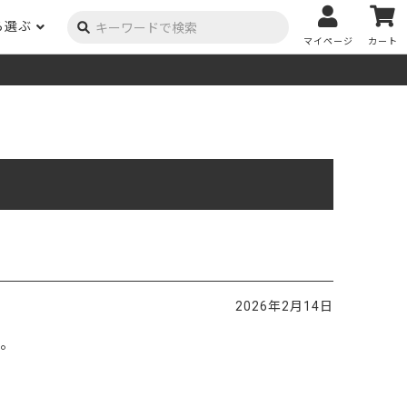
ら選ぶ
マイページ
カート
ーク
ポプラ
ニヤトー
Y用品
コンテンツ
姉妹サイト
米栂
杉
然塗料
自慢の作品
オーダー家具
具金物
木材の性質および価格帯チャート
澄
集成材
ゴム（集成材のみ）
メルクシパイン（集成材
もくもく通信
m3PRODUCT
のみ）
DIYコンテスト
法人取引
メンピサン
ビーチ
作品写真募集
ケヤキ
ユーカリ
木材辞典
2026年2月14日
栓
楡
木材用語辞典
た。
メラン
モンキーポッド
アカシア
金物マニュアル
お買い物