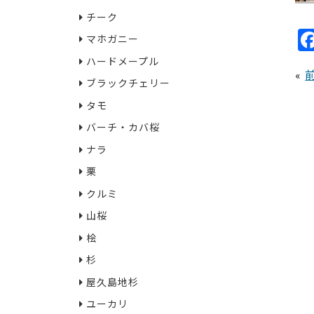
チーク
マホガニー
ハードメープル
«
ブラックチェリー
タモ
バーチ・カバ桜
ナラ
栗
クルミ
山桜
桧
杉
屋久島地杉
ユーカリ