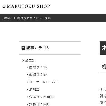
HOME
棚付きのサイドテーブル
ウォール
フリーカット
米タモ/
無垢材フリーカ
ュ
集成材フリーカ
桧
記事カテゴリ
複数種類の注文
べニア・ランバ
ノースパ
Wood Type
加工別
成材のみ
面取り：3R
Jパネル
クルミ
木材の種類から選ぶ
面取り：5R
低圧メラニン
Category
ゼブラ
コーナーR11～20
ナ
溝加工
ピーラー
カテゴリから選ぶ
質
穴あけ：四角形
会社概要
あ
山桜
穴あけ：円形