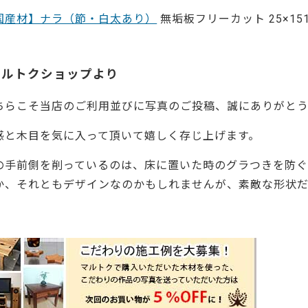
国産材】ナラ（節・白太あり）
無垢板フリーカット 25×151
マルトクショップより
ちらこそ当店のご利用並びに写真のご投稿、誠にありがとう
感と木目を気に入って頂いて嬉しく存じ上げます。
の手前側を削っているのは、床に置いた時のグラつきを防
か、それともデザインなのかもしれませんが、素敵な形状
41636