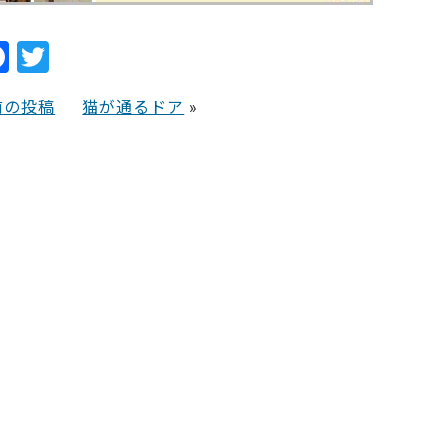
F
T
a
w
前の投稿
猫が通るドア
»
c
itt
e
er
b
o
o
k