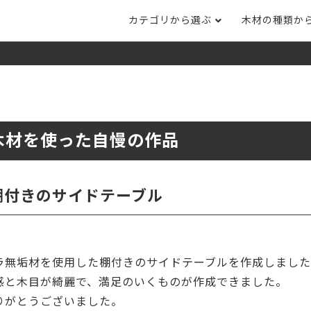
カテゴリから選ぶ
木材の種類か
ナット
タモ
ナラ・ホワイトオ
長さカット
その他木材
DI
ホワイトアッシ
メープル
ブラックチェリー
ット
集成材フリー板
テーブル脚
自
ット
床材
家
木材を使った自慢の作品
カバ桜・バーチ
ラジアタパイン（
木口テープ
のみ）
ー材／有孔ボード
木材サンプル
イン/赤松（集
マホガニー
チーク
）
棚付きのサイドテーブル
端材詰め合わせ
栗
レッドオーク
オリジナル商品
ウエンジ
ブビンガ
アウトレット天板
ラ無垢材を使用した棚付きのサイドテーブルを作成しまし
（米松）
サペリ
赤ラワン(レッド
無垢一枚板
ティ)
感と木目が綺麗で、満足のいくものが作成できました。
りがとうございました。
低圧メラミン（心材：パ