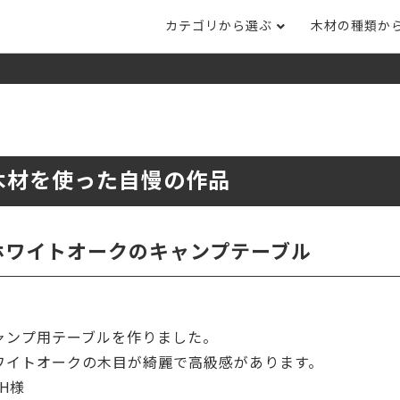
カテゴリから選ぶ
木材の種類か
ナット
タモ
ナラ・ホワイトオ
長さカット
その他木材
DI
ホワイトアッシ
メープル
ブラックチェリー
ット
集成材フリー板
テーブル脚
自
ット
床材
家
木材を使った自慢の作品
カバ桜・バーチ
ラジアタパイン（
木口テープ
のみ）
ー材／有孔ボード
木材サンプル
イン/赤松（集
マホガニー
チーク
）
ホワイトオークのキャンプテーブル
端材詰め合わせ
栗
レッドオーク
オリジナル商品
ウエンジ
ブビンガ
アウトレット天板
ャンプ用テーブルを作りました。
（米松）
サペリ
赤ラワン(レッド
無垢一枚板
ティ)
ワイトオークの木目が綺麗で高級感があります。
 H様
低圧メラミン（心材：パ