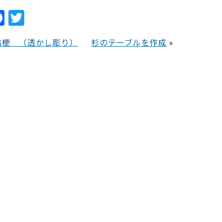
F
T
a
w
桔梗 （透かし彫り）
杉のテーブルを作成
»
c
itt
e
er
b
o
o
k