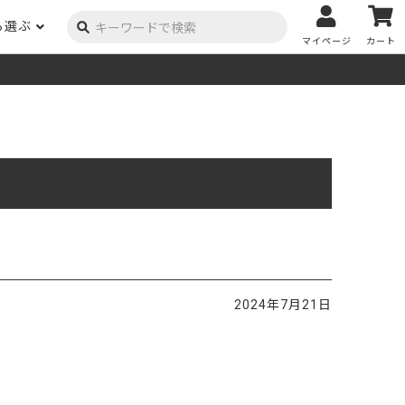
ら選ぶ
マイページ
カート
ーク
ポプラ
ニヤトー
Y用品
コンテンツ
姉妹サイト
米栂
杉
然塗料
自慢の作品
オーダー家具
具金物
木材の性質および価格帯チャート
澄
集成材
ゴム（集成材のみ）
メルクシパイン（集成材
もくもく通信
m3PRODUCT
のみ）
DIYコンテスト
法人取引
メンピサン
ビーチ
作品写真募集
ケヤキ
ユーカリ
木材辞典
2024年7月21日
栓
楡
木材用語辞典
メラン
モンキーポッド
アカシア
金物マニュアル
お買い物