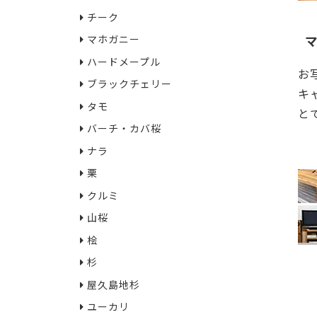
チーク
マホガニー
ハードメープル
お
ブラックチェリー
キ
タモ
と
バーチ・カバ桜
22
ナラ
栗
クルミ
山桜
桧
杉
屋久島地杉
ユーカリ