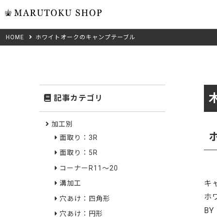
HOME
ホワイトオークのキャンプテーブル
ウォール
フリーカット
米タモ/
無垢材フリーカ
ュ
集成材フリーカ
桧
記事カテゴリ
複数種類の注文
べニア・ランバ
ノースパ
Wood Type
加工別
成材のみ
面取り：3R
Jパネル
クルミ
木材の種類から選ぶ
面取り：5R
低圧メラニン
Category
ゼブラ
コーナーR11～20
キ
溝加工
ピーラー
カテゴリから選ぶ
ホ
穴あけ：四角形
会社概要
BY
山桜
穴あけ：円形