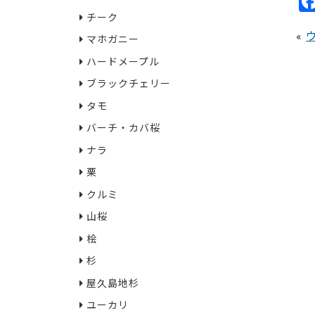
チーク
«
マホガニー
ハードメープル
ブラックチェリー
タモ
バーチ・カバ桜
ナラ
栗
クルミ
山桜
桧
杉
屋久島地杉
ユーカリ