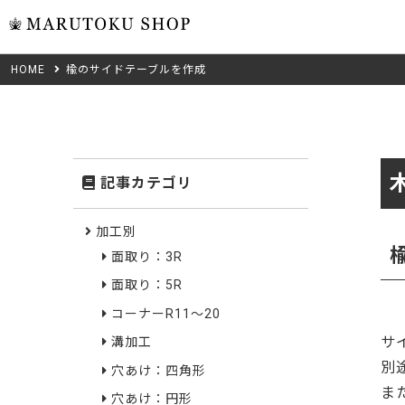
HOME
楡のサイドテーブルを作成
ウォール
フリーカット
米タモ/
無垢材フリーカ
ュ
集成材フリーカ
桧
記事カテゴリ
複数種類の注文
べニア・ランバ
ノースパ
Wood Type
加工別
成材のみ
面取り：3R
Jパネル
クルミ
木材の種類から選ぶ
面取り：5R
低圧メラニン
Category
ゼブラ
コーナーR11～20
サ
溝加工
ピーラー
カテゴリから選ぶ
別
穴あけ：四角形
会社概要
ま
山桜
穴あけ：円形