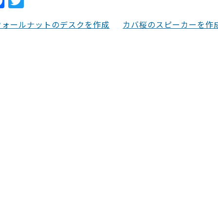
F
T
a
w
ウォールナットのデスクを作成
カバ桜のスピーカーを作
c
itt
e
er
b
o
o
k