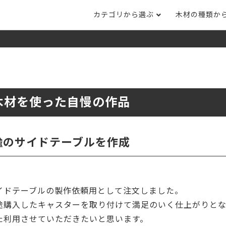
カテゴリから選ぶ
木材の種類か
ナット
タモ
ナラ・ホワイトオ
長さカット
その他木材
DI
ホワイトアッシ
メープル
ブラックチェリー
ット
集成材フリー板
テーブル脚
自
ット
床材
家
木材を使った自慢の作品
カバ桜・バーチ
ラジアタパイン（
木口テープ
のみ）
ー材／有孔ボード
木材サンプル
イン/赤松（集
マホガニー
チーク
）
楡のサイドテーブルを作成
端材詰め合わせ
栗
レッドオーク
オリジナル商品
ウエンジ
ブビンガ
アウトレット天板
イドテーブルの製作依頼用として注文しました。
（米松）
サペリ
赤ラワン(レッド
無垢一枚板
ティ)
途購入したキャスターを取り付けて満足のいく仕上がりと
た利用させていただきたいと思います。
低圧メラミン（心材：パ