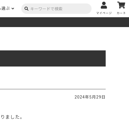
ら選ぶ
マイページ
カート
ーク
ポプラ
ニヤトー
Y用品
コンテンツ
姉妹サイト
米栂
杉
然塗料
自慢の作品
オーダー家具
具金物
木材の性質および価格帯チャート
澄
集成材
ゴム（集成材のみ）
メルクシパイン（集成材
もくもく通信
m3PRODUCT
のみ）
DIYコンテスト
法人取引
メンピサン
ビーチ
作品写真募集
ケヤキ
ユーカリ
木材辞典
2024年5月29日
栓
楡
木材用語辞典
メラン
モンキーポッド
アカシア
金物マニュアル
なりました。
お買い物