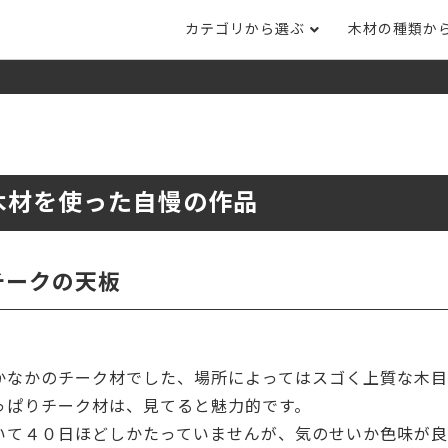
カテゴリから選ぶ
木材の種類か
ナット
タモ
ナラ・ホワイトオ
長さカット
その他木材
DI
ホワイトアッシ
メープル
ブラックチェリー
ット
集成材フリー板
テーブル脚
自
ット
床材
家
木材を使った自慢の作品
カバ桜・バーチ
ラジアタパイン（
木口テープ
のみ）
ー材／有孔ボード
木材サンプル
イン/赤松（集
マホガニー
チーク
）
チークの天板
端材詰め合わせ
栗
レッドオーク
オリジナル商品
ウエンジ
ブビンガ
アウトレット天板
かなかのチーク材でした、場所によってはスゴく上質な木目
（米松）
サペリ
赤ラワン(レッド
無垢一枚板
ティ)
っぱりチーク材は、見てると魅力的です。
いて４０日ほどしかたっていませんが、気のせいか色味が良
低圧メラミン（心材：パ