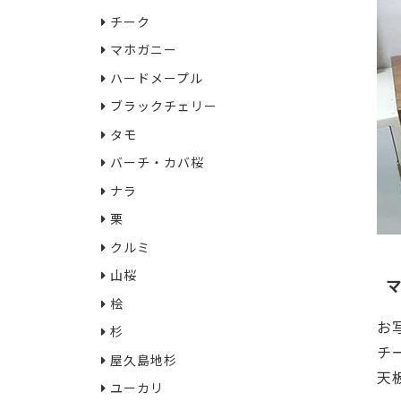
チーク
マホガニー
ハードメープル
ブラックチェリー
タモ
バーチ・カバ桜
ナラ
栗
クルミ
山桜
桧
お
杉
チ
屋久島地杉
天
ユーカリ