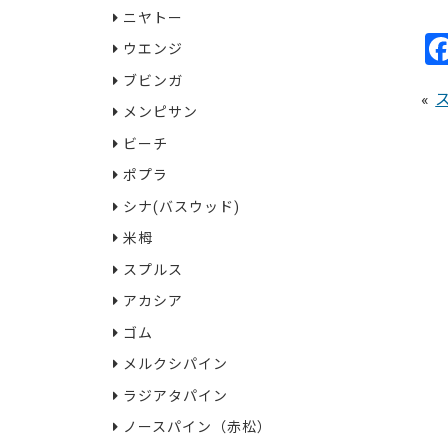
97
ニヤトー
ウエンジ
ブビンガ
«
メンピサン
ビーチ
ポプラ
シナ(バスウッド)
米栂
スプルス
アカシア
ゴム
メルクシパイン
ラジアタパイン
ノースパイン（赤松）