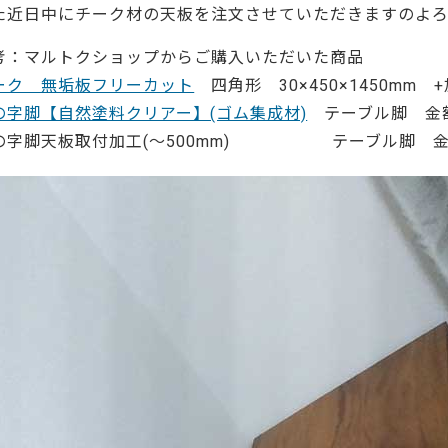
ーティクルボード)
た近日中にチーク材の天板を注文させていただきますのよろ
考：マルトクショップからご購入いただいた商品
ーク 無垢板フリーカット
四角形 30×450×1450mm +
の字脚【自然塗料クリアー】(ゴム集成材)
テーブル脚 金額:1
の字脚天板取付加工(～500mm) テーブル脚 金額: