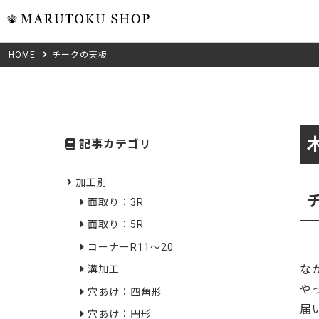
HOME
チークの天板
ウォール
フリーカット
米タモ/
無垢材フリーカ
ュ
集成材フリーカ
桧
記事カテゴリ
複数種類の注文
べニア・ランバ
ノースパ
Wood Type
加工別
成材のみ
面取り：3R
Jパネル
クルミ
木材の種類から選ぶ
面取り：5R
低圧メラニン
Category
ゼブラ
コーナーR11～20
な
溝加工
ピーラー
カテゴリから選ぶ
や
穴あけ：四角形
会社概要
届
山桜
穴あけ：円形