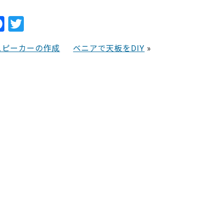
288
F
T
a
w
スピーカーの作成
ベニアで天板をDIY
»
c
itt
e
er
b
o
o
k