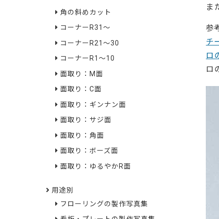
ま
角の斜めカット
参
コーナーR31～
チ
コーナーR21～30
ロ
コーナーR1～10
ロ
面取り：M面
面取り：C面
面取り：ギンナン面
面取り：サジ面
面取り：角面
面取り：ボーズ面
面取り：ゆるやかR面
用途別
フローリングの製作写真集