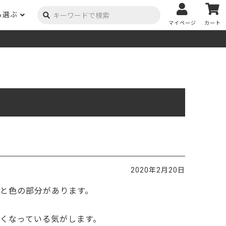
ら選ぶ
マイページ
カート
ーク
ポプラ
ニヤトー
Y用品
コンテンツ
姉妹サイト
米栂
杉
然塗料
自慢の作品
オーダー家具
具金物
木材の性質および価格帯チャート
澄
集成材
ゴム（集成材のみ）
メルクシパイン（集成材
もくもく通信
m3PRODUCT
のみ）
DIYコンテスト
法人取引
メンピサン
ビーチ
作品写真募集
ケヤキ
ユーカリ
木材辞典
2020年2月20日
栓
楡
木材用語辞典
と色の部分があります。
メラン
モンキーポッド
アカシア
金物マニュアル
お買い物
くなっている気がします。