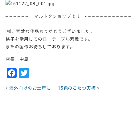
– – – – – – マルトクショップより - – – – – – – – – – – –
– – – – – –
I様、素敵な作品ありがとうございました。
格子を活用してのローテーブル素敵です。
またの製作お待ちしております。
店長 中島
F
T
a
w
«
海外向けのお土産に
15色のこたつ天板
»
c
itt
e
er
b
o
o