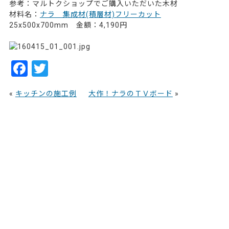
参考：マルトクショップでご購入いただいた木材
材料名：
ナラ 集成材(積層材)フリーカット
25x500x700mm 金額：4,190円
30868
F
T
a
w
«
キッチンの施工例
大作！ナラのＴＶボード
»
c
itt
e
er
b
o
o
k