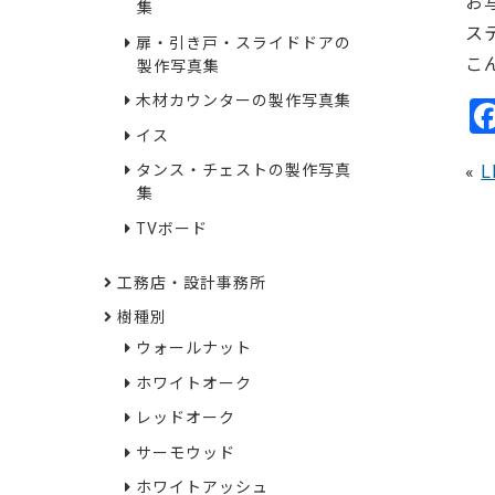
お
集
ス
扉・引き戸・スライドドアの
こ
製作写真集
木材カウンターの製作写真集
イス
«
タンス・チェストの製作写真
集
TVボード
工務店・設計事務所
樹種別
ウォールナット
ホワイトオーク
レッドオーク
サーモウッド
ホワイトアッシュ