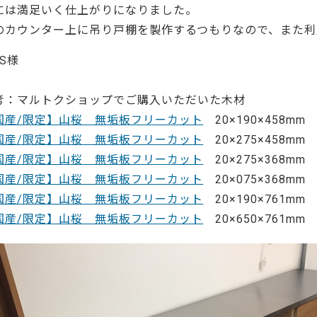
ーティクルボード)
には満足いく仕上がりになりました。
のカウンター上に吊り戸棚を製作するつもりなので、また利
 S様
328
考：マルトクショップでご購入いただいた木材
国産/限定】山桜 無垢板フリーカット
20×190×458mm 
国産/限定】山桜 無垢板フリーカット
20×275×458mm 
国産/限定】山桜 無垢板フリーカット
20×275×368mm 
国産/限定】山桜 無垢板フリーカット
20×075×368mm 
国産/限定】山桜 無垢板フリーカット
20×190×761mm 
国産/限定】山桜 無垢板フリーカット
20×650×761mm 