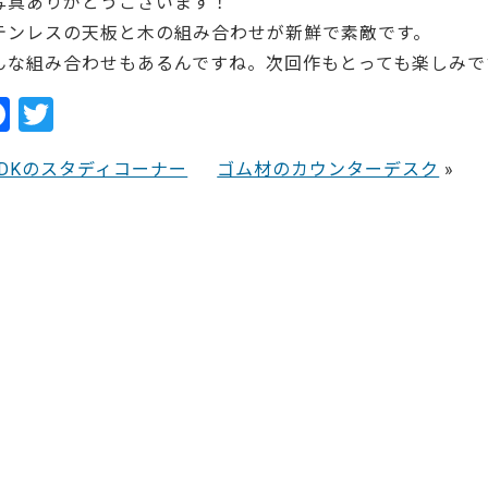
写真ありがとうございます！
テンレスの天板と木の組み合わせが新鮮で素敵です。
んな組み合わせもあるんですね。次回作もとっても楽しみで
F
T
a
w
LDKのスタディコーナー
ゴム材のカウンターデスク
»
c
itt
e
er
b
o
o
k