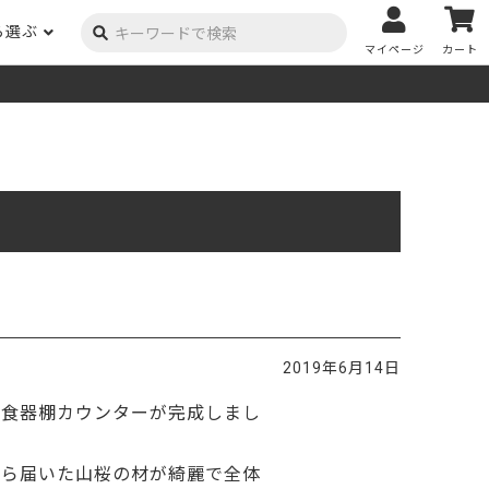
ら選ぶ
マイページ
カート
ーク
ポプラ
ニヤトー
Y用品
コンテンツ
姉妹サイト
米栂
杉
然塗料
自慢の作品
オーダー家具
具金物
木材の性質および価格帯チャート
澄
集成材
ゴム（集成材のみ）
メルクシパイン（集成材
もくもく通信
m3PRODUCT
のみ）
DIYコンテスト
法人取引
メンピサン
ビーチ
作品写真募集
ケヤキ
ユーカリ
木材辞典
2019年6月14日
栓
楡
木材用語辞典
た食器棚カウンターが完成しまし
メラン
モンキーポッド
アカシア
金物マニュアル
お買い物
から届いた山桜の材が綺麗で全体