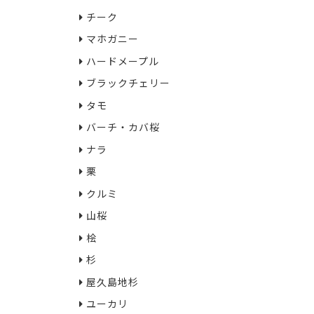
チーク
マホガニー
ハードメープル
ブラックチェリー
タモ
バーチ・カバ桜
ナラ
栗
クルミ
山桜
桧
杉
屋久島地杉
ユーカリ