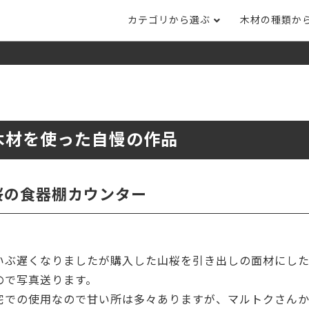
カテゴリから選ぶ
木材の種類か
ナット
タモ
ナラ・ホワイトオ
長さカット
その他木材
DI
ホワイトアッシ
メープル
ブラックチェリー
ット
集成材フリー板
テーブル脚
自
ット
床材
家
木材を使った自慢の作品
カバ桜・バーチ
ラジアタパイン（
木口テープ
のみ）
ー材／有孔ボード
木材サンプル
イン/赤松（集
マホガニー
チーク
）
桜の食器棚カウンター
端材詰め合わせ
栗
レッドオーク
オリジナル商品
ウエンジ
ブビンガ
アウトレット天板
いぶ遅くなりましたが購入した山桜を引き出しの面材にし
（米松）
サペリ
赤ラワン(レッド
無垢一枚板
ティ)
ので写真送ります。
宅での使用なので甘い所は多々ありますが、マルトクさん
低圧メラミン（心材：パ