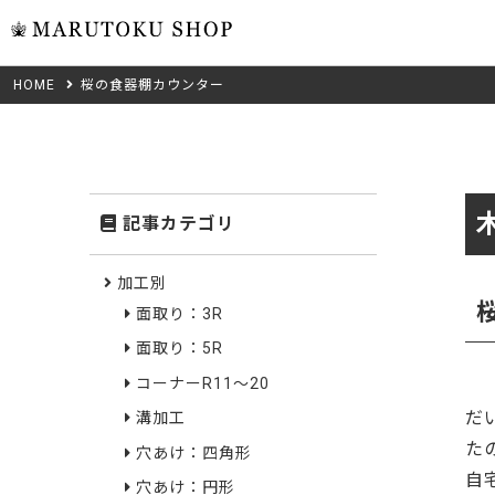
HOME
桜の食器棚カウンター
ウォール
フリーカット
米タモ/
無垢材フリーカ
ュ
集成材フリーカ
桧
記事カテゴリ
複数種類の注文
べニア・ランバ
ノースパ
Wood Type
加工別
成材のみ
面取り：3R
Jパネル
クルミ
木材の種類から選ぶ
面取り：5R
低圧メラニン
Category
ゼブラ
コーナーR11～20
だ
溝加工
ピーラー
カテゴリから選ぶ
た
穴あけ：四角形
会社概要
自
山桜
穴あけ：円形