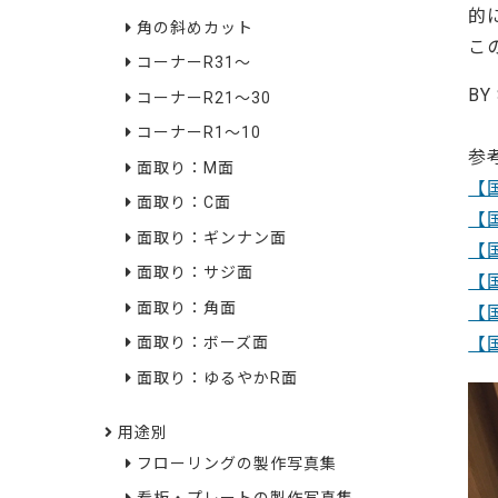
的
角の斜めカット
こ
コーナーR31～
BY
コーナーR21～30
84
コーナーR1～10
参
面取り：M面
【
面取り：C面
【
面取り：ギンナン面
【
面取り：サジ面
【
面取り：角面
【
【
面取り：ボーズ面
面取り：ゆるやかR面
用途別
フローリングの製作写真集