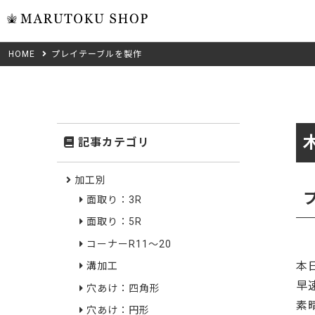
HOME
プレイテーブルを製作
ウォール
フリーカット
米タモ/
無垢材フリーカ
ュ
集成材フリーカ
桧
記事カテゴリ
複数種類の注文
べニア・ランバ
ノースパ
Wood Type
加工別
成材のみ
面取り：3R
Jパネル
クルミ
木材の種類から選ぶ
面取り：5R
低圧メラニン
Category
ゼブラ
コーナーR11～20
本
溝加工
ピーラー
カテゴリから選ぶ
早
穴あけ：四角形
会社概要
素
山桜
穴あけ：円形