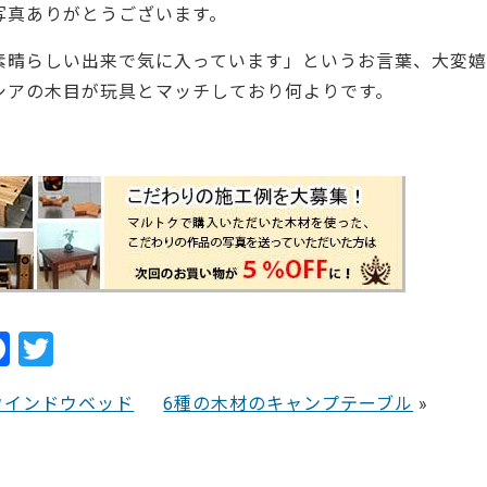
写真ありがとうございます。
素晴らしい出来で気に入っています」というお言葉、大変嬉
シアの木目が玩具とマッチしており何よりです。
29479
F
T
a
w
ウインドウベッド
6種の木材のキャンプテーブル
»
c
itt
e
er