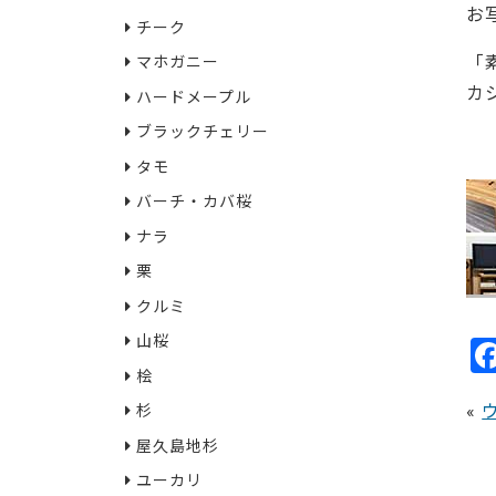
お
チーク
「
マホガニー
カ
ハードメープル
ブラックチェリー
・2
タモ
バーチ・カバ桜
ナラ
栗
クルミ
山桜
桧
«
杉
屋久島地杉
ユーカリ