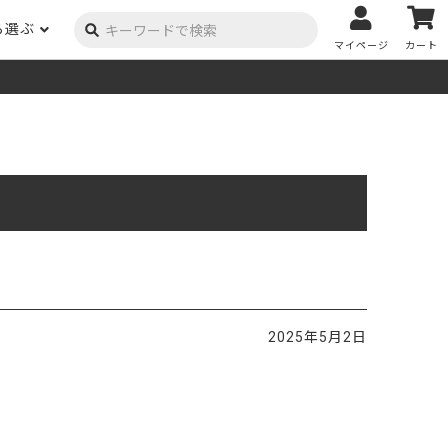
ら選ぶ
マイページ
カート
ーク
ポプラ
ニヤトー
Y用品
コンテンツ
姉妹サイト
米栂
杉
然塗料
自慢の作品
オーダー家具
具金物
木材の性質および価格帯チャート
澄
集成材
ゴム（集成材のみ）
メルクシパイン（集成材
もくもく通信
m3PRODUCT
のみ）
DIYコンテスト
法人取引
メンピサン
ビーチ
作品写真募集
ケヤキ
ユーカリ
木材辞典
2025年5月2日
栓
楡
木材用語辞典
メラン
モンキーポッド
アカシア
金物マニュアル
お買い物