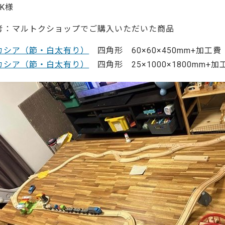
ーティクルボード)
 K様
考：マルトクショップでご購入いただいた商品
カシア（節・白太有り）
四角形 60×60×450mm+加工費 
カシア（節・白太有り）
四角形 25×1000×1800mm+加