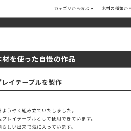
カテゴリから選ぶ
木材の種類か
ナット
タモ
ナラ・ホワイトオ
長さカット
その他木材
DI
ホワイトアッシ
メープル
ブラックチェリー
ット
集成材フリー板
テーブル脚
自
ット
床材
家
木材を使った自慢の作品
カバ桜・バーチ
ラジアタパイン（
木口テープ
のみ）
ー材／有孔ボード
木材サンプル
イン/赤松（集
マホガニー
チーク
）
プレイテーブルを製作
端材詰め合わせ
栗
レッドオーク
オリジナル商品
ウエンジ
ブビンガ
アウトレット天板
日ようやく組み立ていたしました。
（米松）
サペリ
赤ラワン(レッド
無垢一枚板
ティ)
速プレイテーブルとして使用できています。
晴らしい出来で気に入っています。
低圧メラミン（心材：パ