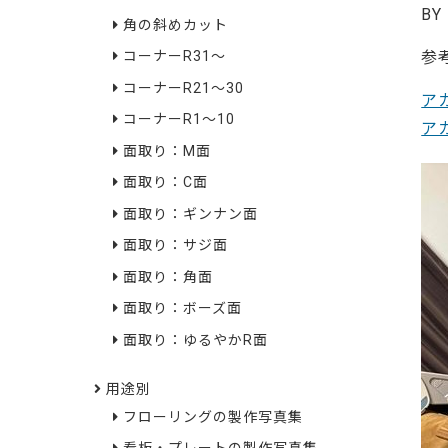
BY
角の斜めカット
参
コーナーR31～
コーナーR21～30
ア
コーナーR1～10
ア
面取り：M面
面取り：C面
面取り：ギンナン面
面取り：サジ面
面取り：角面
面取り：ボーズ面
面取り：ゆるやかR面
用途別
フローリングの製作写真集