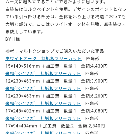
ムーズに組み立てることができたように思います。
白塗装はミルクペイントを使用。デザインのポイントとなっ
ている引っ掛ける部分は、全体を吊り上げる構造においても
大切な部分で、ここはホワイトオーク材を無垢、無塗装のま
ま使用しています。
BY H様
参考：マルトクショップでご購入いただいた商品
ホワイトオーク 無垢板フリーカット
四角形
15×140×516mm ＋加工費 数量:1 金額:4,430円
米栂(ベイツガ) 無垢板フリーカット
四角形
12×230×463mm ＋加工費 数量:1 金額:3,900円
米栂(ベイツガ) 無垢板フリーカット
四角形
12×230×463mm ＋加工費 数量:1 金額:6,260円
米栂(ベイツガ) 無垢板フリーカット
四角形
17×248×402mm ＋加工費 数量:1 金額:4,080円
米栂(ベイツガ) 無垢板フリーカット
四角形
17×94×404mm ＋加工費 数量:2 金額:2,840円
米栂(ベイツガ) 無垢板フリーカット
四角形