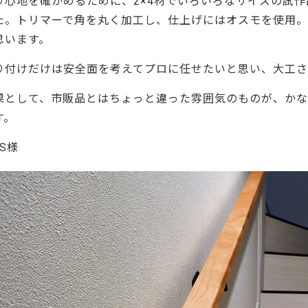
り心地を確かめるために、2×
4材でいろいろなサイズの試作
ーティクルボード)
た。トリマーで角を丸く加工し、
仕上げにはオスモを使用
思います。
り付けだけは安全面を考えてプロに任せたいと思い、
大工
果として、市販品とはちょっと違った雰囲気のものが、
か
す。
 S様