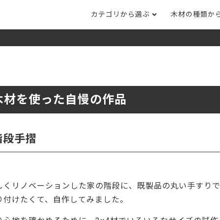
カテゴリから選ぶ
木材の種類か
ナット
タモ
ナラ・ホワイトオ
長さカット
その他木材
DI
ホワイトアッシ
メープル
ブラックチェリー
ット
集成材フリー板
テーブル脚
自
ット
床材
家
木材を使った自慢の作品
カバ桜・バーチ
ラジアタパイン（
木口テープ
のみ）
ー材／有孔ボード
木材サンプル
イン/赤松（集
マホガニー
チーク
）
階段手摺
端材詰め合わせ
栗
レッドオーク
オリジナル商品
ウエンジ
ブビンガ
アウトレット天板
しくリノベーションした家の階段に、
既製品の丸い手すり
（米松）
サペリ
赤ラワン(レッド
無垢一枚板
ティ)
り付けたくて、自作してみました。
低圧メラミン（心材：パ