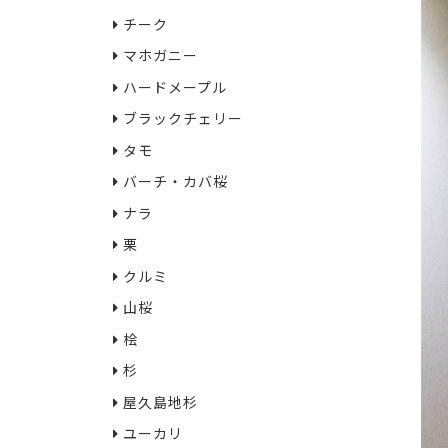
チーク
マホガニー
ハードメープル
ブラックチェリー
タモ
バーチ・カバ桜
ナラ
栗
クルミ
山桜
桧
杉
屋久島地杉
ユーカリ