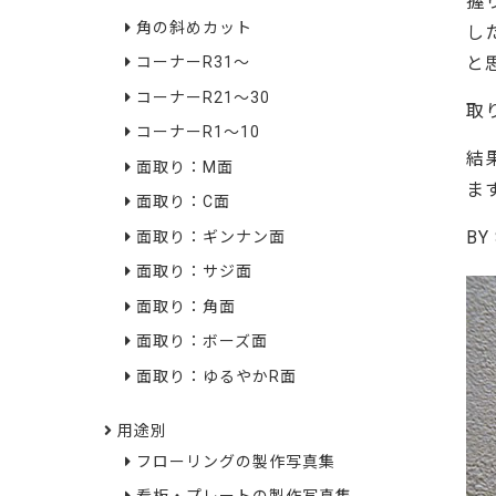
握
角の斜めカット
し
と
コーナーR31～
コーナーR21～30
取
コーナーR1～10
結
面取り：M面
ま
面取り：C面
BY
面取り：ギンナン面
面取り：サジ面
面取り：角面
面取り：ボーズ面
面取り：ゆるやかR面
用途別
フローリングの製作写真集