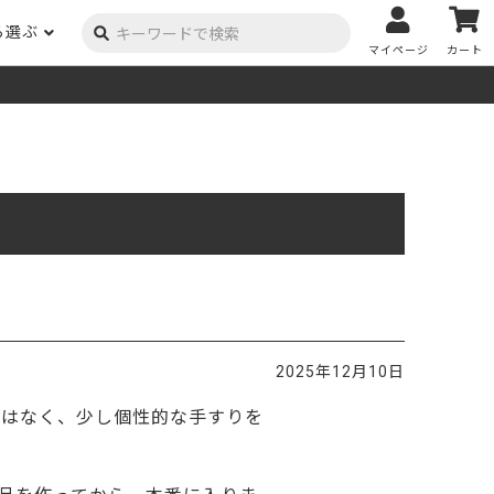
ら選ぶ
マイページ
カート
ーク
ポプラ
ニヤトー
Y用品
コンテンツ
姉妹サイト
米栂
杉
然塗料
自慢の作品
オーダー家具
具金物
木材の性質および価格帯チャート
澄
集成材
ゴム（集成材のみ）
メルクシパイン（集成材
もくもく通信
m3PRODUCT
のみ）
DIYコンテスト
法人取引
メンピサン
ビーチ
作品写真募集
ケヤキ
ユーカリ
木材辞典
2025年12月10日
栓
楡
木材用語辞典
ではなく、
少し個性的な手すりを
メラン
モンキーポッド
アカシア
金物マニュアル
お買い物