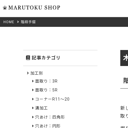
HOME
階段手摺
ウォール
フリーカット
米タモ/
無垢材フリーカ
ュ
集成材フリーカ
桧
記事カテゴリ
複数種類の注文
べニア・ランバ
ノースパ
Wood Type
加工別
成材のみ
面取り：3R
Jパネル
クルミ
木材の種類から選ぶ
面取り：5R
低圧メラニン
Category
ゼブラ
コーナーR11～20
新
溝加工
ピーラー
カテゴリから選ぶ
取
穴あけ：四角形
会社概要
山桜
穴あけ：円形