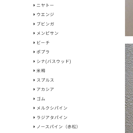
ニヤトー
ウエンジ
ブビンガ
メンピサン
ビーチ
ポプラ
シナ(バスウッド)
米栂
スプルス
アカシア
ゴム
メルクシパイン
ラジアタパイン
ノースパイン（赤松）