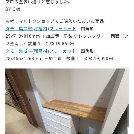
プロの塗装は違うと感じました。
BY O様
参考：マルトクショップでご購入いただいた商品
タモ 集成材(積層材)フリーカット
四角形
25×713×816mm ＋加工費 塗装:ウレタンクリアー 両面（ツ
ヤ全消し）数量:1 金額:19,860円
タモ 集成材(積層材)フリーカット
四角形
25×455×1264mm ＋加工費 数量:1 金額:19,090円