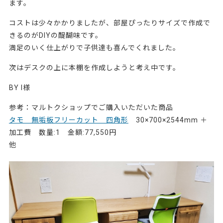
ます。
コストは少々かかりましたが、部屋ぴったりサイズで作成で
きるのがDIYの醍醐味です。
満足のいく仕上がりで子供達も喜んでくれました。
次はデスクの上に本棚を作成しようと考え中です。
BY I様
参考：マルトクショップでご購入いただいた商品
タモ 無垢板フリーカット 四角形
30×700×2544mm ＋
加工費 数量:1 金額:77,550円
他