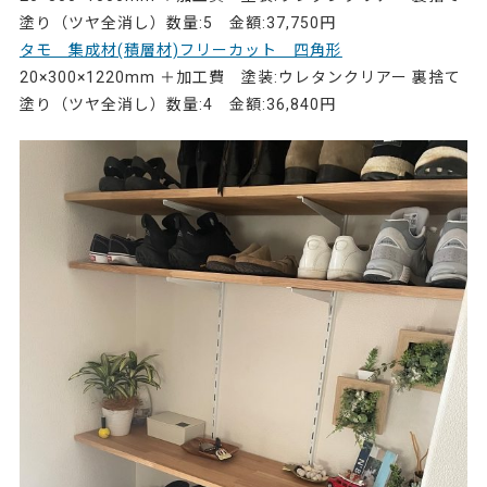
塗り（ツヤ全消し）数量:5 金額:37,750円
タモ 集成材(積層材)フリーカット 四角形
20×300×1220mm ＋加工費 塗装:ウレタンクリアー 裏捨て
塗り（ツヤ全消し）数量:4 金額:36,840円