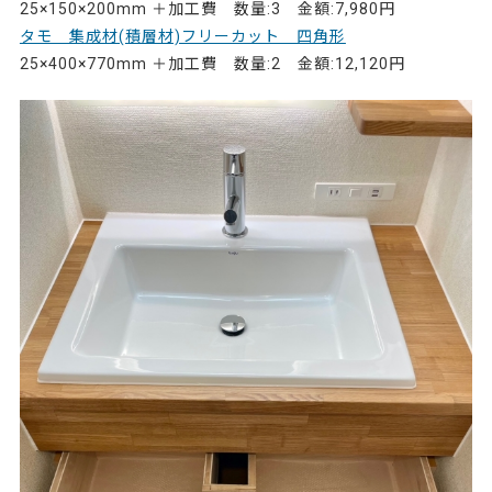
25×150×200mm ＋加工費 数量:3 金額:7,980円
タモ 集成材(積層材)フリーカット 四角形
25×400×770mm ＋加工費 数量:2 金額:12,120円