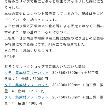
り好みのサイズで壁にピタッと収まりスッキリした感じにな
りました。
本体の裏側にコンセント等設置しているので、配線はテレビ
ボード内に全て納まっています。
また仕切り板と天板はネジ止め等による固定ではなく、積み
木のように積み重ねているだけなので、
天板を下せば内部の掃除や電気機器配線の取り回しの変更等
が容易にできる感じです。組み立ても簡単でした。
また宜しくお願いいたします。
BY I様
参考：マルトクショップでご購入いただいた商品
タモ 集成材フリーカット
30×360×1800mm ＋加工費
数量：2 金額：51000 円
タモ 集成材フリーカット
30×330×190mm ＋加工費 数
量：4 金額：12120 円
タモ 集成材フリーカット
20×150×190mm ＋加工費 数
量：4 金額：4000 円