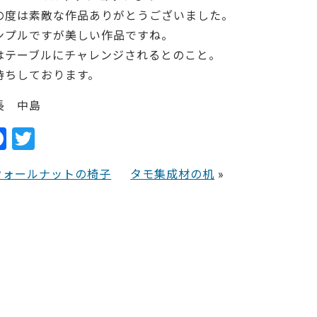
の度は素敵な作品ありがとうございました。
ンプルですが美しい作品ですね。
はテーブルにチャレンジされるとのこと。
待ちしております。
長 中島
F
T
a
w
ウォールナットの椅子
タモ集成材の机
»
c
itt
e
er
b
o
o
k