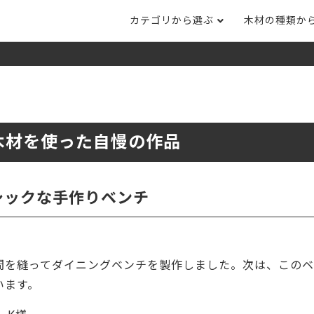
カテゴリから選ぶ
木材の種類か
ナット
タモ
ナラ・ホワイトオ
長さカット
その他木材
DI
ホワイトアッシ
メープル
ブラックチェリー
ット
集成材フリー板
テーブル脚
自
ット
床材
家
木材を使った自慢の作品
カバ桜・バーチ
ラジアタパイン（
木口テープ
のみ）
ー材／有孔ボード
木材サンプル
イン/赤松（集
マホガニー
チーク
）
シックな手作りベンチ
端材詰め合わせ
栗
レッドオーク
オリジナル商品
ウエンジ
ブビンガ
アウトレット天板
間を縫ってダイニングベンチを製作しました。次は、このベ
（米松）
サペリ
赤ラワン(レッド
無垢一枚板
ティ)
います。
低圧メラミン（心材：パ