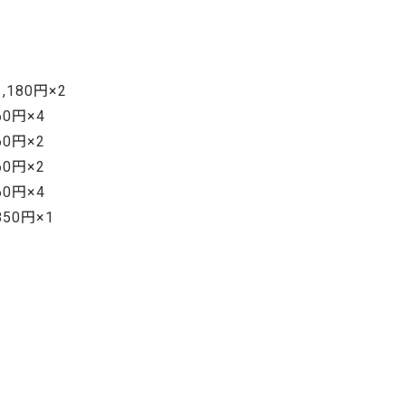
ご利用ガイド
よくあるご質問
カートシステムが動作しないお客様へ
,180円×2
パスワード再発行
60円×4
FAX注文用紙
60円×2
60円×2
問合せ
60円×4
50円×1