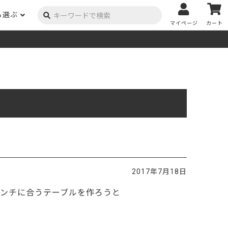
ら選ぶ
マイページ
カート
ーク
ポプラ
ニヤトー
Y用品
コンテンツ
姉妹サイト
米栂
杉
然塗料
自慢の作品
オーダー家具
具金物
木材の性質および価格帯チャート
澄
集成材
ゴム（集成材のみ）
メルクシパイン（集成材
もくもく通信
m3PRODUCT
のみ）
DIYコンテスト
法人取引
メンピサン
ビーチ
作品写真募集
ケヤキ
ユーカリ
木材辞典
2017年7月18日
栓
楡
木材用語辞典
ンチに合うテーブルを作ろうと
メラン
モンキーポッド
アカシア
金物マニュアル
お買い物