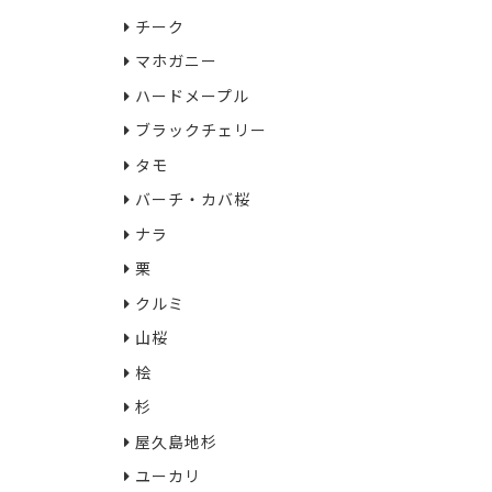
チーク
マホガニー
ハードメープル
ブラックチェリー
タモ
バーチ・カバ桜
ナラ
栗
クルミ
山桜
桧
杉
屋久島地杉
ユーカリ