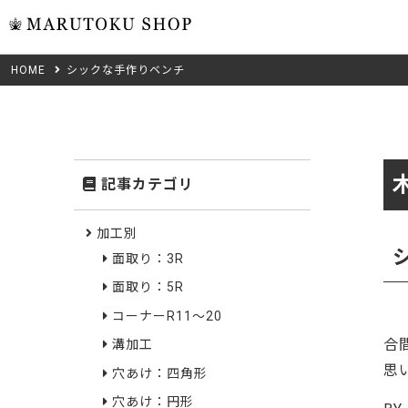
HOME
シックな手作りベンチ
ウォール
フリーカット
米タモ/
無垢材フリーカ
ュ
集成材フリーカ
桧
記事カテゴリ
複数種類の注文
べニア・ランバ
ノースパ
Wood Type
加工別
成材のみ
面取り：3R
Jパネル
クルミ
木材の種類から選ぶ
面取り：5R
低圧メラニン
Category
ゼブラ
コーナーR11～20
合
溝加工
ピーラー
カテゴリから選ぶ
思
穴あけ：四角形
会社概要
山桜
穴あけ：円形