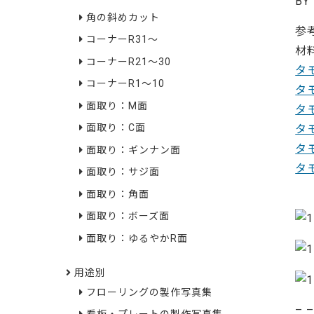
BY
角の斜めカット
参
コーナーR31～
材
コーナーR21～30
タ
コーナーR1～10
タ
面取り：M面
タ
面取り：C面
タ
タ
面取り：ギンナン面
タ
面取り：サジ面
54
面取り：角面
面取り：ボーズ面
面取り：ゆるやかR面
用途別
フローリングの製作写真集
– 